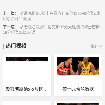
上一篇：
🏀尼克斯3-0骑士夺赛点！布伦森30+6哈登&米
切尔合计11失误
下一篇：
🏀晋级总决赛！尼克斯37分大胜横扫骑士唐斯
19分哈登2球5失误
热门视频
更多 >>
欧冠阿森纳2-2埃因霍温
骑士vs快船数据