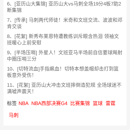
6、[亚历山大集锦] 亚历山大vs马刺全场19分4板7助2
断集锦
7、[传承] 马刺两代师徒！米奇和文班交流、波波和邓
肯交谈
8、[花絮] 新秀布莱恩特遭教练训斥眼含热泪 领袖文
班暖心上前安慰
9、[半场压哨] 外星人！文班亚马半场前自信要球飚射
中圈压哨三分
10、[切特流血]手指飙血！切特本想盖帽却击打到篮
板意外受伤！
11、[花絮] 亚历山大冲击文班摔倒造犯规 全场球迷不
满嘘声震天！
标签
NBA
NBA西部决赛G4
比赛集锦
篮球
雷霆
马刺