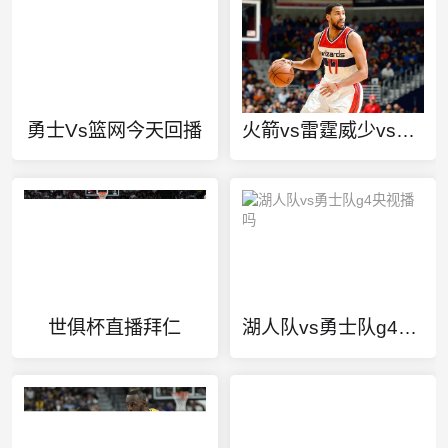
勇士Vs篮网今天回播
火箭vs雷霆威少vs哈登第四节
世俱杯直播拜仁
湖人队vs勇士队g4央视播吗