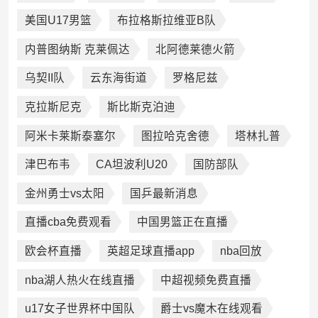
美国U17男篮
布拉格斯拉维亚B队
内普图纳斯 克莱佩达
北阿德莱德火箭
乌契II队
云东海街道
罗格尼兹
克拉斯尼克
斯比斯克泊迪
阿米卡莱斯泰塞尔
图拉哈克舍德
塔林扎普
津巴布韦
CA坦波利U20
国防部队
金州勇士vs太阳
国乒最新消息
直播cba免费观看
中国男篮正在直播
欧会杯直播
英超足球直播app
nba回放
nba湖人热火在线直播
中超视频免费直播
u17女子世界杯中国队
爵士vs魔木在线观看