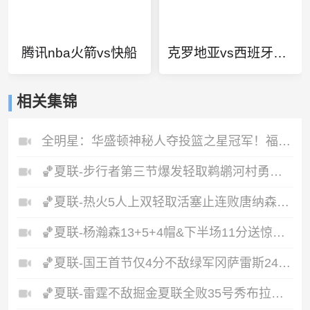
腾讯nba火箭vs快船
克罗地亚vs西班牙比分预测最新
相关集锦
全明星：华盛顿神秘人夺投篮之星冠军！福德夺得三分大赛冠军！
🏀夏联-步行者第三节爆发轻取鹈鹕河村勇辉5+5+12斯劳森22分
🏀夏联-热火5人上双轻取活塞止连败唐纳森20+8+10奥科里27分
🏀夏联-杨瀚森13+5+4帽&下半场11分送惊艳妙传开拓者力克掘金
🏀夏联-国王首节仅4分不敌绿军冈萨雷斯24+10+5塞纳克10+12
🏀夏联-雷霆不敌掘金夏联全败35号秀布拉齐尔32+6马拉14+7+6