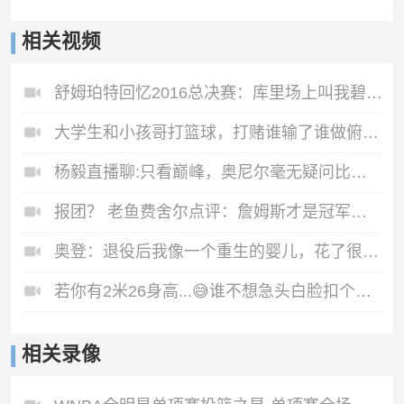
相关视频
舒姆珀特回忆2016总决赛：库里场上叫我碧池，克莱真的准备要揍我
大学生和小孩哥打篮球，打赌谁输了谁做俯卧撑，这一刻他是主角
杨毅直播聊:只看巅峰，奥尼尔毫无疑问比詹姆斯更强！🤔
报团？ 老鱼费舍尔点评：詹姆斯才是冠军缔造者!
奥登：退役后我像一个重生的婴儿，花了很长时间才找到自己
若你有2米26身高...😅谁不想急头白脸扣个篮啊？#张子宇
相关录像