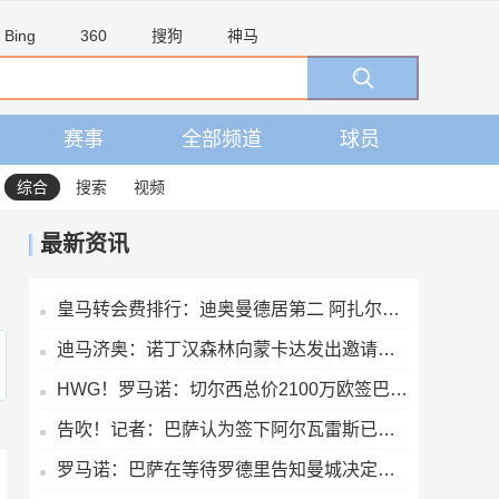
Bing
360
搜狗
神马
赛事
全部频道
球员
综合
搜索
视频
最新资讯
皇马转会费排行：迪奥曼德居第二 阿扎尔第三 C罗第五 齐达内第七
迪马济奥：诺丁汉森林向蒙卡达发出邀请，后者可能前往英超发展
HWG！罗马诺：切尔西总价2100万欧签巴列卡诺28岁左后卫查瓦里亚
告吹！记者：巴萨认为签下阿尔瓦雷斯已无可能，正在寻找备选目标
罗马诺：巴萨在等待罗德里告知曼城决定，想尽量快速推进以防意外