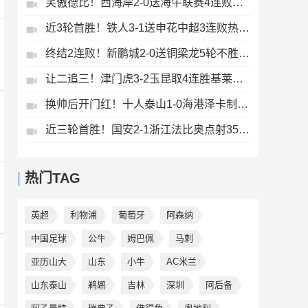
笑傲德比！西海岸2-0送海牛联赛4连败海牛仍垫底西海岸升至第二
近3轮首胜！铁人3-1送申花中超3连败热菲尼奥双响邦本宜裕传射
终结2连败！新鹏城2-0送铜梁龙5轮不胜37岁姜至鹏破门韦斯利建功
让二追三！津门虎3-2玉昆取4连胜基莱斯读秒绝杀萨尔瓦多破门
换帅后开门红！十人泰山1-0海港泽卡制胜于金永扑点海港三球被吹
近三轮首胜！国安2-1浙江法比奥点射35岁张稀哲制胜王钰栋送助攻
热门TAG
英超
利物浦
葡萄牙
阿森纳
中国足球
公牛
姆巴佩
马刺
亚历山大
山东
小牛
AC米兰
山东泰山
鹈鹕
吉林
深圳
阿后备