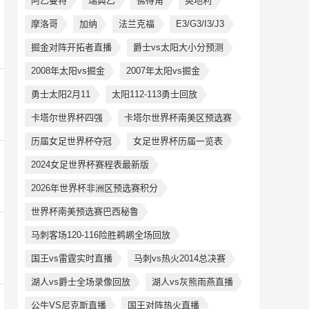
阿乙曼特
瑞典乙
佛得角
奥地利
摩洛哥
加纳
法兰克福
E3/G3/I3/J3
掘金对阵开拓者直播
爵士vs太阳大小分预测
2008年太阳vs掘金
2007年太阳vs掘金
勇士太阳2月11
太阳112-113勇士回放
卡塔尔世界杯四强
卡塔尔世界杯南美区预选赛
历届女足世界杯夺冠
女足世界杯历届一览表
2024女足世界杯赛程表最新版
2026年世界杯非洲区预选赛积分
世界杯南美预选赛巴西秘鲁
马刺客场120-116险胜鹈鹕全场回放
国王vs雷霆实时直播
马刺vs热火2014总决赛
湖人vs爵士全场录像回放
湖人vs灰熊雨燕直播
公牛VS尼克斯直播
国王对阵热火直播