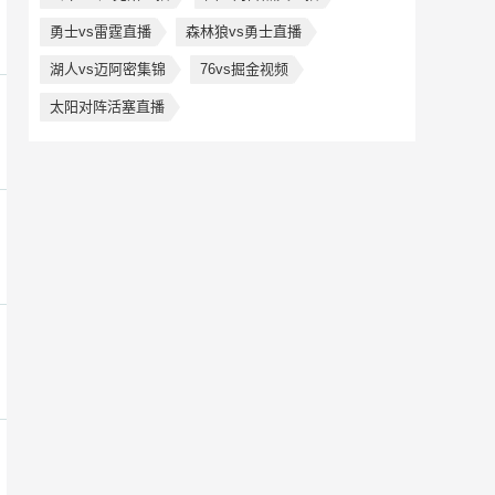
勇士vs雷霆直播
森林狼vs勇士直播
湖人vs迈阿密集锦
76vs掘金视频
太阳对阵活塞直播