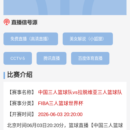
免费直播（高清直播）
美女解说（小狐狸）
CCTV-5
腾讯直播
百度体育直播
比赛介绍
【赛事名称】
中国三人篮球队vs拉脱维亚三人篮球队
【赛事分类】
FIBA三人篮球世界杯
【开赛时间】
2026-06-03 20:20:00
北京时间06月03日20:20分，篮球直播【中国三人篮球