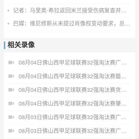
记者：马里奥·希拉返回米兰接受伤病复查并继续康复工作
巴媒：维尼修斯从未提过肖像权变动要求，总年收入将远超2000万欧
相关录像
08月04日佛山西甲足球联赛32强淘汰赛广东西南建设VS香港圣徒全场录像
08月04日佛山西甲足球联赛32强淘汰赛藝品高國際VS湛江狂狼·粵辉能源全场录像
08月04日佛山西甲足球联赛32强淘汰赛贪玩游戏VS美的薪火全场录像
08月04日佛山西甲足球联赛32强淘汰赛肇庆恒骏成VS三七互娱全场录像
08月03日佛山西甲足球联赛32强淘汰赛广东客家青年VS广州英华思力U17全场录像
08月03日佛山西甲足球联赛32强淘汰赛广州求信VS顺德新青年全场录像