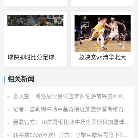
球探即时比分足球比分1002无标题
总决赛vs清华北大
相关新闻
意天空：博洛尼亚尝试签佛罗伦萨前锋皮科利 已准备永久转会报价
记者：富勒姆中场卢基奇接近加盟伊普斯维奇，预计周五接受体检
曼联官方：18岁哥伦比亚中场奥罗斯科加盟球队，将进入青训体系
转会费5000万欧！官方：巴黎从摩纳哥签下24岁法国边锋阿克利乌什