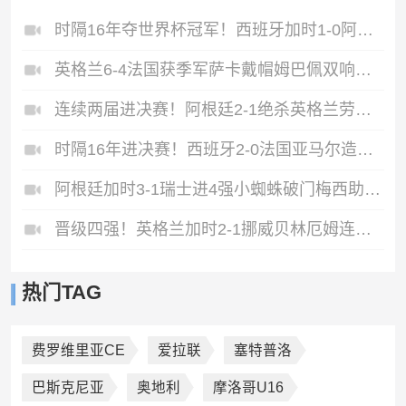
时隔16年夺世界杯冠军！西班牙加时1-0阿根廷费兰制胜恩佐染红
英格兰6-4法国获季军萨卡戴帽姆巴佩双响创纪录奥利塞2助+失良机
连续两届进决赛！阿根廷2-1绝杀英格兰劳塔罗恩佐破门梅西两助攻
时隔16年进决赛！西班牙2-0法国亚马尔造点奥亚萨瓦尔、波罗破门
阿根廷加时3-1瑞士进4强小蜘蛛破门梅西助攻麦卡恩博洛假摔染红
晋级四强！英格兰加时2-1挪威贝林厄姆连场双响谢尔德鲁普破门
热门TAG
费罗维里亚CE
爱拉联
塞特普洛
巴斯克尼亚
奥地利
摩洛哥U16