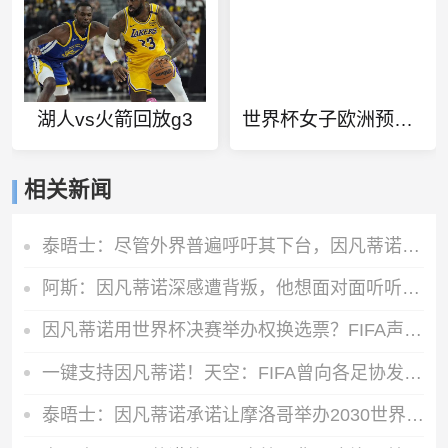
湖人vs火箭回放g3
世界杯女子欧洲预选赛赛程
相关新闻
泰晤士：尽管外界普遍呼吁其下台，因凡蒂诺仍拒绝辞职
阿斯：因凡蒂诺深感遭背叛，他想面对面听听核心人物真实想法
因凡蒂诺用世界杯决赛举办权换选票？FIFA声明：相关说法均是假的
一键支持因凡蒂诺！天空：FIFA曾向各足协发预制信函，签名已填好
泰晤士：因凡蒂诺承诺让摩洛哥举办2030世界杯决赛，以换取支持