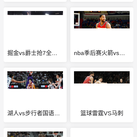
掘金vs爵士抢7全场录像
nba季后赛火箭vs雷霆第三场
湖人vs步行者国语央视网
篮球雷霆VS马刺