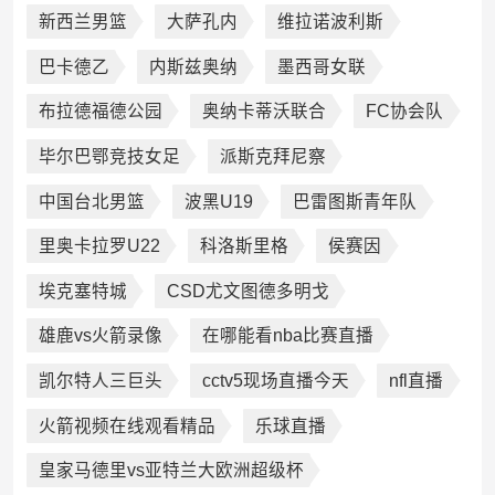
新西兰男篮
大萨孔内
维拉诺波利斯
巴卡德乙
内斯兹奥纳
墨西哥女联
布拉德福德公园
奥纳卡蒂沃联合
FC协会队
毕尔巴鄂竞技女足
派斯克拜尼察
中国台北男篮
波黑U19
巴雷图斯青年队
里奥卡拉罗U22
科洛斯里格
侯赛因
埃克塞特城
CSD尤文图德多明戈
雄鹿vs火箭录像
在哪能看nba比赛直播
凯尔特人三巨头
cctv5现场直播今天
nfl直播
火箭视频在线观看精品
乐球直播
皇家马德里vs亚特兰大欧洲超级杯