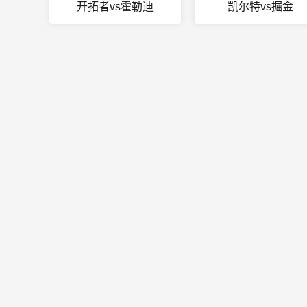
开拓者vs霍勒迪
凯尔特vs掘金