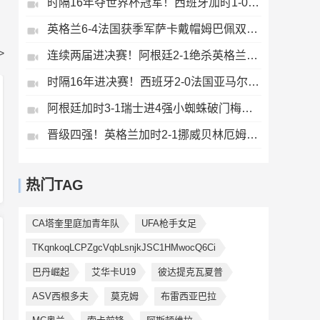
时隔16年夺世界杯冠军！西班牙加时1-0阿根廷费兰制胜恩佐染红
英格兰6-4法国获季军萨卡戴帽姆巴佩双响创纪录奥利塞2助+失良机
>
连续两届进决赛！阿根廷2-1绝杀英格兰劳塔罗恩佐破门梅西两助攻
时隔16年进决赛！西班牙2-0法国亚马尔造点奥亚萨瓦尔、波罗破门
阿根廷加时3-1瑞士进4强小蜘蛛破门梅西助攻麦卡恩博洛假摔染红
晋级四强！英格兰加时2-1挪威贝林厄姆连场双响谢尔德鲁普破门
热门TAG
CA塔奎里庭加青年队
UFA枪手女足
TKqnkoqLCPZgcVqbLsnjkJSC1HMwocQ6Ci
巴丹崛起
艾华卡U19
彼达提克瓦夏普
ASV西根多夫
莫克姆
布雷西亚巴拉