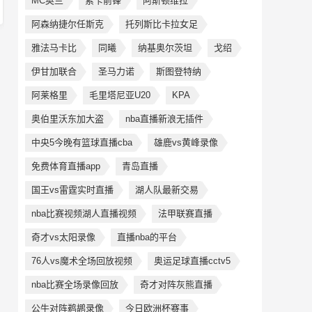
MC奥兰
索卡前锋
阿斯顿维拉
阿森纳捷尔任斯克
托列斯比卡拉女足
雅法马卡比
同曦
纳基奥尔茨坦
戈绍
伊甘加联合
圣马力诺
斯图登特纳
阿莱格里
毛里塔尼亚U20
KPA
奥伯里沃东加大盗
nba直播新浪无插件
中央5今晚有篮球直播cba
雄鹿vs黄峰录像
免费体育直播app
青岛直播
国王vs雷霆实时直播
湖人队最新交易
nba比赛视频湖人直播视频
法甲联赛直播
奇才vs太阳录像
直播nba的平台
76人vs魔术全场回放视频
奥运足球直播cctv5
nba比赛全场录像回放
奇才对阵灰熊直播
公牛对阵鹈鹕录像
今日欧洲杯赛事