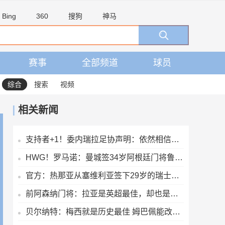
Bing
360
搜狗
神马
赛事
全部频道
球员
综合
搜索
视频
相关新闻
支持者+1！委内瑞拉足协声明：依然相信因凡蒂诺有能力领导FIFA
HWG！罗马诺：曼城签34岁阿根廷门将鲁利达协议，合同2+1
官方：热那亚从塞维利亚签下29岁的瑞士国脚中场索乌
前阿森纳门将：拉亚是英超最佳，却也是世界最不幸运的门将
贝尔纳特：梅西就是历史最佳 姆巴佩能改变比赛但也许有点自我