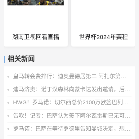
湖南卫视回看直播
世界杯2024年赛程
相关新闻
皇马转会费排行：迪奥曼德居第二 阿扎尔第三 C罗第五 齐达内第七
迪马济奥：诺丁汉森林向蒙卡达发出邀请，后者可能前往英超发展
HWG！罗马诺：切尔西总价2100万欧签巴列卡诺28岁左后卫查瓦里亚
告吹！记者：巴萨认为签下阿尔瓦雷斯已无可能，正在寻找备选目标
罗马诺：巴萨在等待罗德里告知曼城决定，想尽量快速推进以防意外