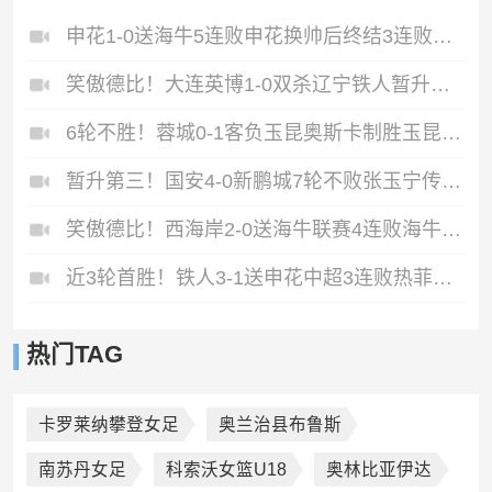
申花1-0送海牛5连败申花换帅后终结3连败阿苏埃助攻徐皓阳制胜
笑傲德比！大连英博1-0双杀辽宁铁人暂升第2斯坦丘远射制胜
6轮不胜！蓉城0-1客负玉昆奥斯卡制胜玉昆暂第三蓉城全场1射正
暂升第三！国安4-0新鹏城7轮不败张玉宁传射达万双响法比奥破门
笑傲德比！西海岸2-0送海牛联赛4连败海牛仍垫底西海岸升至第二
近3轮首胜！铁人3-1送申花中超3连败热菲尼奥双响邦本宜裕传射
热门TAG
卡罗莱纳攀登女足
奥兰治县布鲁斯
南苏丹女足
科索沃女篮U18
奥林比亚伊达