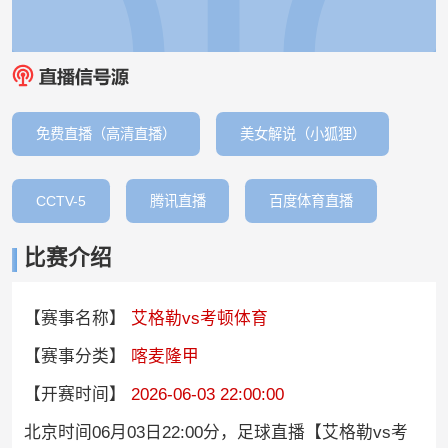
免费直播（高清直播）
美女解说（小狐狸）
CCTV-5
腾讯直播
百度体育直播
比赛介绍
【赛事名称】
艾格勒vs考顿体育
【赛事分类】
喀麦隆甲
【开赛时间】
2026-06-03 22:00:00
北京时间06月03日22:00分，足球直播【艾格勒vs考