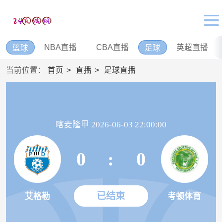
NBA直播
CBA直播
英超直播
篮球
足球
当前位置：
首页
直播
足球直播
喀麦隆甲 2026-06-03 22:00:00
0
:
0
已结束
艾格勒
考顿体育