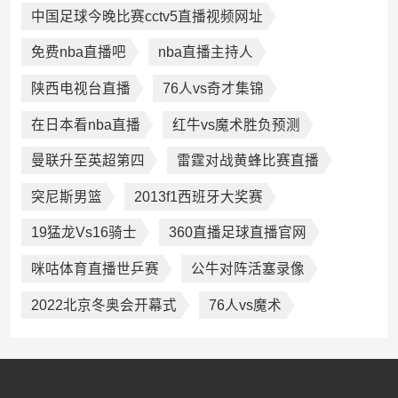
中国足球今晚比赛cctv5直播视频网址
免费nba直播吧
nba直播主持人
陕西电视台直播
76人vs奇才集锦
在日本看nba直播
红牛vs魔术胜负预测
曼联升至英超第四
雷霆对战黄蜂比赛直播
突尼斯男篮
2013f1西班牙大奖赛
19猛龙Vs16骑士
360直播足球直播官网
咪咕体育直播世乒赛
公牛对阵活塞录像
2022北京冬奥会开幕式
76人vs魔术