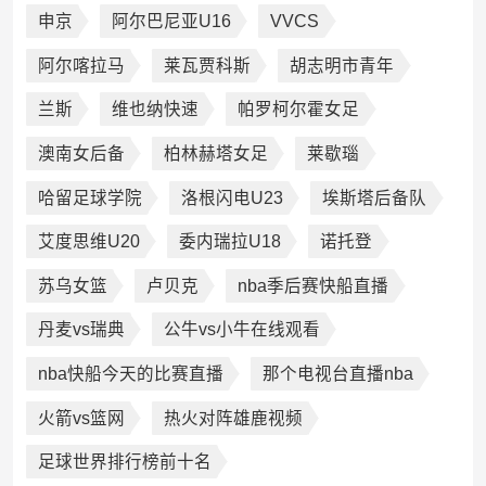
申京
阿尔巴尼亚U16
VVCS
阿尔喀拉马
莱瓦贾科斯
胡志明市青年
兰斯
维也纳快速
帕罗柯尔霍女足
澳南女后备
柏林赫塔女足
莱歇瑙
哈留足球学院
洛根闪电U23
埃斯塔后备队
艾度思维U20
委内瑞拉U18
诺托登
苏乌女篮
卢贝克
nba季后赛快船直播
丹麦vs瑞典
公牛vs小牛在线观看
nba快船今天的比赛直播
那个电视台直播nba
火箭vs篮网
热火对阵雄鹿视频
足球世界排行榜前十名