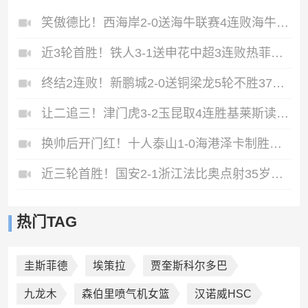
笑傲德比！西海岸2-0送海牛联赛4连败海牛仍垫底西海岸升至第二
近3轮首胜！铁人3-1送申花中超3连败热菲尼奥双响邦本宜裕传射
终结2连败！新鹏城2-0送铜梁龙5轮不胜37岁姜至鹏破门韦斯利建功
让二追三！津门虎3-2玉昆取4连胜基莱斯读秒绝杀萨尔瓦多破门
换帅后开门红！十人泰山1-0海港泽卡制胜于金永扑点海港三球被吹
近三轮首胜！国安2-1浙江法比奥点射35岁张稀哲制胜王钰栋送助攻
热门TAG
圭斯菲德
埃策拉
贾奎斯科尔多巴
九龙木
森伯里喷气机女篮
汉诺威HSC