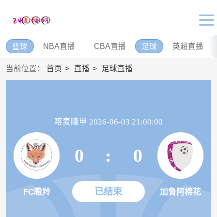
NBA直播
CBA直播
英超直播
篮球
足球
当前位置：
首页
直播
足球直播
喀麦隆甲 2026-06-03 21:00:00
0
:
0
已结束
FC瞪羚
加鲁阿棉花