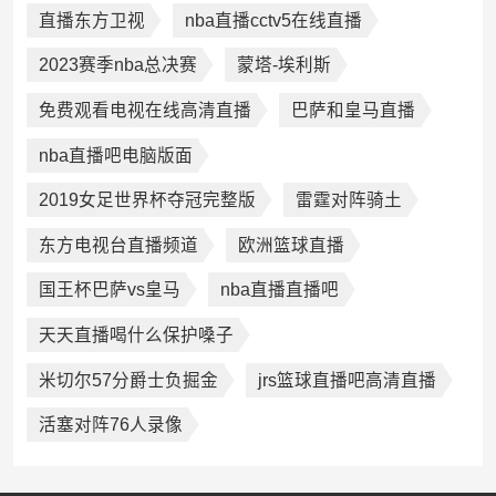
直播东方卫视
nba直播cctv5在线直播
2023赛季nba总决赛
蒙塔-埃利斯
免费观看电视在线高清直播
巴萨和皇马直播
nba直播吧电脑版面
2019女足世界杯夺冠完整版
雷霆对阵骑土
东方电视台直播频道
欧洲篮球直播
国王杯巴萨vs皇马
nba直播直播吧
天天直播喝什么保护嗓子
米切尔57分爵士负掘金
jrs篮球直播吧高清直播
活塞对阵76人录像