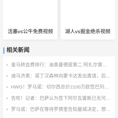
活塞vs公牛免费视频
湖人vs掘金绝杀视频
相关新闻
皇马转会费排行：迪奥曼德居第二 阿扎尔第三 C罗第五 齐达内第七
迪马济奥：诺丁汉森林向蒙卡达发出邀请，后者可能前往英超发展
HWG！罗马诺：切尔西总价2100万欧签巴列卡诺28岁左后卫查瓦里亚
告吹！记者：巴萨认为签下阿尔瓦雷斯已无可能，正在寻找备选目标
罗马诺：巴萨在等待罗德里告知曼城决定，想尽量快速推进以防意外