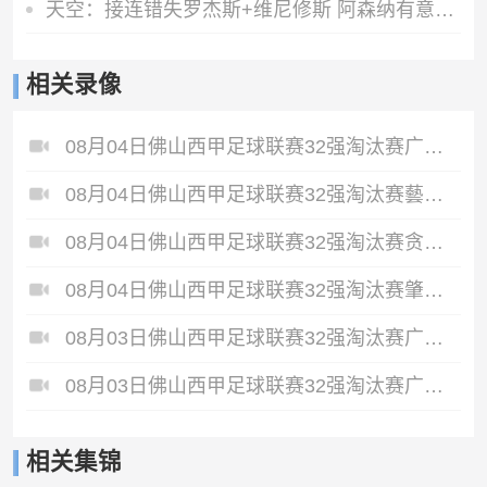
天空：接连错失罗杰斯+维尼修斯 阿森纳有意巴尔科拉但1.45亿太贵
相关录像
08月04日佛山西甲足球联赛32强淘汰赛广东西南建设VS香港圣徒全场录像
08月04日佛山西甲足球联赛32强淘汰赛藝品高國際VS湛江狂狼·粵辉能源全场录像
08月04日佛山西甲足球联赛32强淘汰赛贪玩游戏VS美的薪火全场录像
08月04日佛山西甲足球联赛32强淘汰赛肇庆恒骏成VS三七互娱全场录像
08月03日佛山西甲足球联赛32强淘汰赛广东客家青年VS广州英华思力U17全场录像
08月03日佛山西甲足球联赛32强淘汰赛广州求信VS顺德新青年全场录像
相关集锦