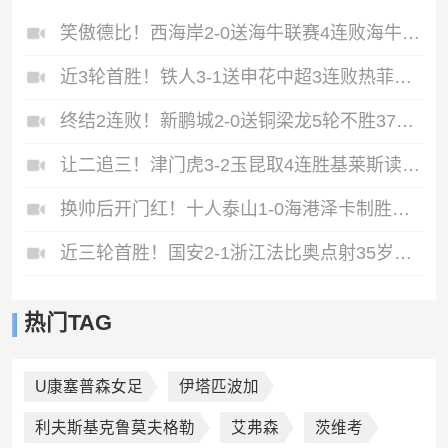
笑傲德比！西海岸2-0送海牛联赛4连败海牛仍垫底西海岸升至第二
近3轮首胜！铁人3-1送申花中超3连败热菲尼奥双响邦本宜裕传射
终结2连败！新鹏城2-0送铜梁龙5轮不胜37岁姜至鹏破门韦斯利建功
让二追三！津门虎3-2玉昆取4连胜基莱斯读秒绝杀萨尔瓦多破门
换帅后开门红！十人泰山1-0海港泽卡制胜于金永扑点海港三球被吹
近三轮首胜！国安2-1浙江法比奥点射35岁张稀哲制胜王钰栋送助攻
热门TAG
U康塞普森女足
伊塔匹波加
利夫斯基克鲁莫夫格勒
艾弗森
茨维考