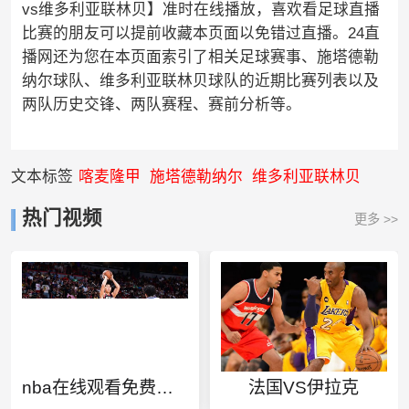
vs维多利亚联林贝】准时在线播放，喜欢看足球直播
比赛的朋友可以提前收藏本页面以免错过直播。24直
播网还为您在本页面索引了相关足球赛事、施塔德勒
纳尔球队、维多利亚联林贝球队的近期比赛列表以及
两队历史交锋、两队赛程、赛前分析等。
文本标签
喀麦隆甲
施塔德勒纳尔
维多利亚联林贝
热门视频
更多 >>
nba在线观看免费观看
法国VS伊拉克