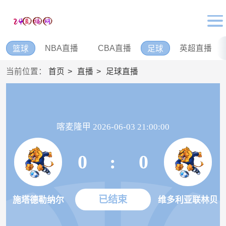
NBA直播
CBA直播
英超直播
篮球
足球
当前位置：
首页
直播
足球直播
喀麦隆甲 2026-06-03 21:00:00
0
:
0
已结束
施塔德勒纳尔
维多利亚联林贝