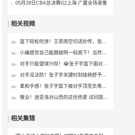
05月28日CBA总决赛G2上海-广厦全场录像
相关视频
篮下轻松吃饼！王思雨空切送妙传，张子宇接球轻松上篮！
小编感觉自己能跟姚明一较高下！当然，说的是高尔夫🤣🤣
对手只能望球兴叹！😂张子宇篮下面对多人防守，二次进攻打进！
对手没法防！张子宇关键时刻接杨舒予助攻上篮打进，基本杀死比赛
柔和手感！张子宇篮下被对手顶至负角度，但依旧稳稳将球放进
敬业！迪亚洛对山西的这份热爱 试问国内球员有多少能做到？
相关集锦