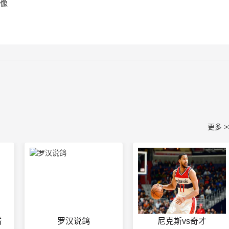
录像
更多 >
看
罗汉说鸽
尼克斯vs奇才