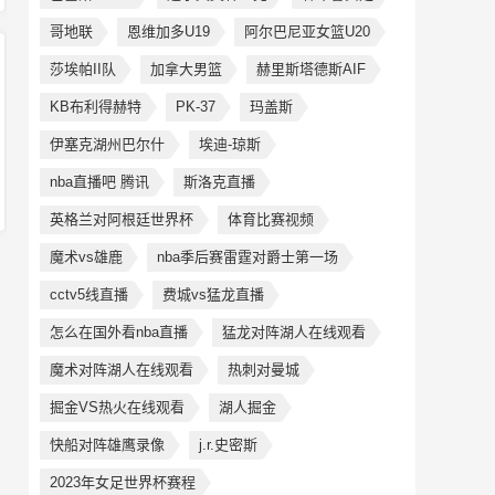
哥地联
恩维加多U19
阿尔巴尼亚女篮U20
莎埃帕II队
加拿大男篮
赫里斯塔德斯AIF
KB布利得赫特
PK-37
玛盖斯
伊塞克湖州巴尔什
埃迪-琼斯
nba直播吧 腾讯
斯洛克直播
英格兰对阿根廷世界杯
体育比赛视频
魔术vs雄鹿
nba季后赛雷霆对爵士第一场
cctv5线直播
费城vs猛龙直播
怎么在国外看nba直播
猛龙对阵湖人在线观看
魔术对阵湖人在线观看
热刺对曼城
掘金VS热火在线观看
湖人掘金
快船对阵雄鹰录像
j.r.史密斯
2023年女足世界杯赛程