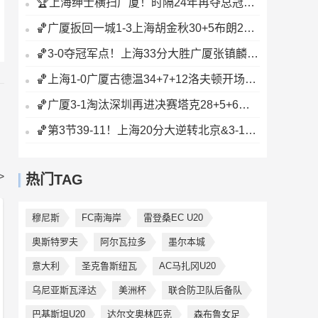
🏆上海绅士横扫广厦！时隔24年再夺总冠军！王哲林爆砍29+14！
🏀广厦扳回一城1-3上海胡金秋30+5布朗27+8古德温28+6+8
🏀3-0夺冠军点！上海33分大胜广厦张镇麟23+9+6孙铭徽8中2
🏀上海1-0广厦古德温34+7+12洛夫顿开场伤退孙铭徽0分&5失误
🏀广厦3-1淘汰深圳再进决赛塔克28+5+6胡金秋15+8贺希宁12分
🏀第3节39-11！上海20分大逆转北京&3-1闯入总决赛刘铮5记三分
>
热门TAG
穆尼斯
FC南海岸
雷登桑EC U20
奥斯特罗夫
阿尔瓦拉多
墨尔本城
意大利
圣克鲁斯纽瓦
AC马扎冈U20
乌尼亚斯瓦泽达
美洲杯
联合防卫队后备队
巴基斯坦U20
达尔文奥林匹克
森布鲁女足