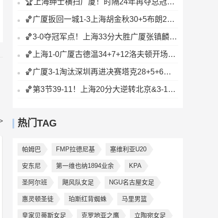
🏆上海绅士横扫广厦！时隔24年再夺总冠军！王哲林爆砍29+14！
🏀广厦扳回一城1-3上海胡金秋30+5布朗27+8古德温28+6+8
🏀3-0夺冠军点！上海33分大胜广厦张镇麟23+9+6孙铭徽8中2
🏀上海1-0广厦古德温34+7+12洛夫顿开场伤退孙铭徽0分&5失误
🏀广厦3-1淘汰深圳再进决赛塔克28+5+6胡金秋15+8贺希宁12分
🏀第3节39-11！上海20分大逆转北京&3-1闯入总决赛刘铮5记三分
>
热门TAG
帕姆巴
FMP拉德尼基
塞维利亚U20
安东尼
第一维也纳1894业余
KPA
圣阿尔班
飓风队女足
NGU名古屋女足
惠灵顿圣徒
珀斯红背蜘蛛
马里男篮
皇家贝蒂斯女足
克罗地亚之鹰
立陶宛女足