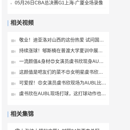
05月26日CBA总决赛G1上海-广厦全场录像
相关视频
敬业！迪亚洛对山西的这份热爱 试问国内球员有多少能做到？
持续涨球！郇斯楠在普渡大学夏训中展现全能天赋！
一流颜值&身材😍女演员虞书欣现身AUBL现场投篮~
这颜值是吧友们的菜不😍女明星虞书欣观战AUBL比赛~
可爱捏！😍女演员虞书欣现场为AUBL比赛开球
虞书欣在AUBL现场打球，这打球动作也太可爱了吧！🥰
相关集锦