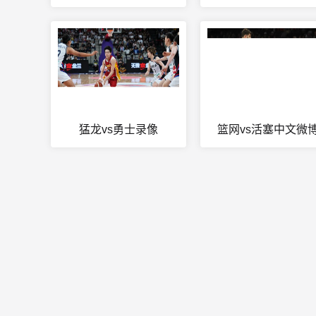
猛龙vs勇士录像
篮网vs活塞中文微