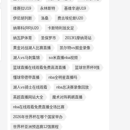
维赛拉U19
永林斯特
基维辛迪U19
伊尼胡列斯
洛桑
费古埃伦斯U20
纳蒂科(RR)U20
卡斯特利翁女足
纳瓦萨体育
圣保罗市
2013f1摩纳哥站
黄金对战湖人比赛直播
凯尔特vs掘金录像
湖人vs马刺集锦
so米直播nba视频
篮球直播在线观看免费高清直播
篮球世界杯8强
懂球帝德甲直播
nba全明星直播吗
湖人vs骑士在线观看
nba总决赛录像回放
英超直播网站大全
魔术对阵鹈鹕直播
nba在线观看免费直播全场比赛
2026年世界杯在哪个国家举办
世界杯亚洲预选赛12强赛程