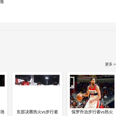
录像
更多 >
1场
东部决赛热火vs步行者
保罗乔治步行者vs热火