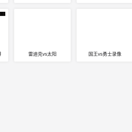
博
雷迪克vs太阳
国王vs勇士录像