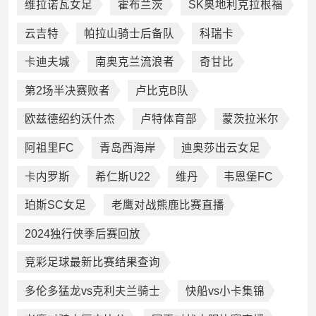
维拉诺瓦女足
霍布兰茨
SK奥地利克拉根福
云吉特
帕拉山骑士后备队
科瑞卡
卡迪夫城
南奥克兰流浪者
奇甘比
第2场半决赛败者
卢比克B队
欧兹德绍约沃什杰
卢特体育部
蒙茨拉米尔
阿祖里FC
青岛西海岸
迪奥莎出云女足
卡内罗斯
希仁斯U22
维丹
韦恩堡FC
珀斯SC女足
老鹰对战熊鹿比赛直播
2024独行侠季后赛回放
竞彩足球最新比赛结果查询
多伦多猛龙vs克利夫兰骑士
快船vs小卡集锦