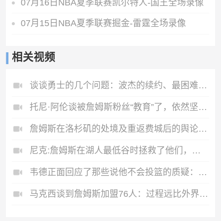
07月16日NBA夏季联赛凯尔特人-国王全场录像
07月15日NBA夏季联赛掘金-雷霆全场录像
相关视频
谈谈勇士的几个问题：波杰的续约、最困难的部分、克莱和德罗赞！
托尼·阿伦谈被詹姆斯粉丝“教育”了，依然坚持自己的篮球判断
詹姆斯在洛杉矶的处境及重返费城后的舆论变化，合着都得挨骂😅
尼克:詹姆斯在湖人最低谷时拯救了他们，如今湖人却把他踢开
韦德正面回应了那些说他不会投篮的质疑：我的职责是持球冲击禁区
马克西谈到詹姆斯加盟76人：过程远比外界想象的简单😆😆