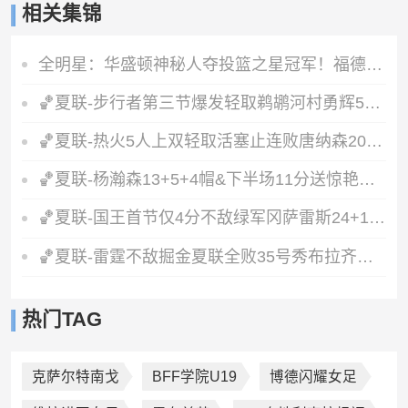
相关集锦
全明星：华盛顿神秘人夺投篮之星冠军！福德夺得三分大赛冠军！
🏀夏联-步行者第三节爆发轻取鹈鹕河村勇辉5+5+12斯劳森22分
🏀夏联-热火5人上双轻取活塞止连败唐纳森20+8+10奥科里27分
🏀夏联-杨瀚森13+5+4帽&下半场11分送惊艳妙传开拓者力克掘金
🏀夏联-国王首节仅4分不敌绿军冈萨雷斯24+10+5塞纳克10+12
🏀夏联-雷霆不敌掘金夏联全败35号秀布拉齐尔32+6马拉14+7+6
热门TAG
克萨尔特南戈
BFF学院U19
博德闪耀女足