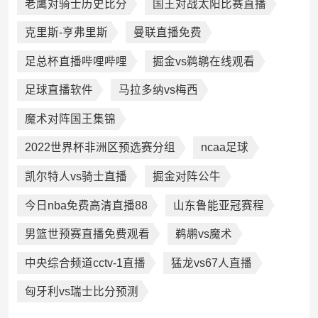
老鹰对骑士历史比分
国王对战太阳比赛直播
克里斯-亨弗里斯
曼联直播免费
足总杯直播哔哩哔哩
掘金vs鹈鹕在线观看
足球直播软件
马拉多纳vs梅西
魔术对阵国王集锦
2022世界杯非洲区预选赛分组
ncaa足球
凯尔特人vs骑士直播
掘金对阵公牛
今日nba免费高清直播88
山东鲁能亚冠赛程
男篮世预赛直播免费观看
鹈鹕vs魔术
中央综合频道cctv-1直播
猛龙vs67人直播
匈牙利vs瑞士比分预测