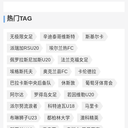
热门TAG
无极限女足
辛迪泰哥维斯特
斯基尔卡
派瑞加RSU20
埃尔兰热FC
佩罗拉斯尼加斯U20
法兰克福女足
埃格斯托夫
奥克兰县FC
卡伦德拉
巴拉卡斯中央后备队
休斯敦
葡萄牙体育会
阿尔达
罗得岛女足
若因维勒U20
派尔努流浪者
科特迪瓦U18
马里卡
布琳狮子U23
都柏林大学
澳科精英