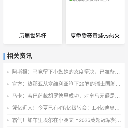
历届世界杯
夏季联赛黄蜂vs热火
相关资讯
阿斯报：马竞留下小蜘蛛的态度坚决，已准备让他参加西甲首轮比赛
官方：热那亚从塞维利亚签下29岁的瑞士国脚中场索乌
马卡：若巴萨截胡罗德里成功，对皇马无疑是双重打击
凭亿近人！今夏已有4笔亿级转会：1.4亿迪奥曼德领衔 英超3人在列
霸气！加布里埃尔在小腿文上2026英超冠军奖杯🏆