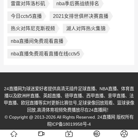
雷霆对阵洛杉矶
nba季后赛战绩排名
今日cctv5直播
2021女排世俱杯决赛直播
热火对阵尼克斯视频
湖人对阵热火集锦
nba直播间免费观看直播
nba直播免费观看直播在线cctv5
24直播网为球迷爱好者提供高清无插件足球直播、NBA直播、体育直
播以及欧洲杯直播、英超直播、德甲直播、西甲直播、意甲直播、法
甲直播、欧冠直播等实时更新比赛信号,足球录像回放观看、篮球录像
回放,高清体育视频免费播放尽在24直播网！
© Copyright @ 2013-2026 All Rights Reserved. 24直播网 版权所有
皖ICP备18019958号-4