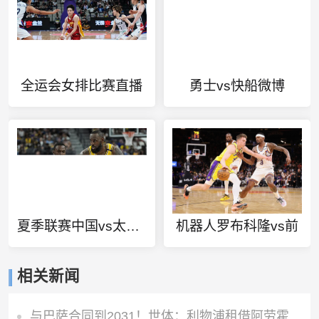
全运会女排比赛直播
勇士vs快船微博
夏季联赛中国vs太阳比赛回放
机器人罗布科隆vs前
相关新闻
与巴萨合同到2031！世体：利物浦租借阿劳霍一年，赛季末可选买断