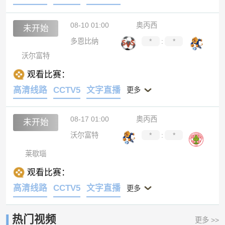
08-10 01:00
奥丙西
未开始
多恩比纳
*
:
*
沃尔富特
观看比赛：
高清线路
CCTV5
文字直播
更多
08-17 01:00
奥丙西
未开始
沃尔富特
*
:
*
莱歇瑙
观看比赛：
高清线路
CCTV5
文字直播
更多
热门视频
更多 >>