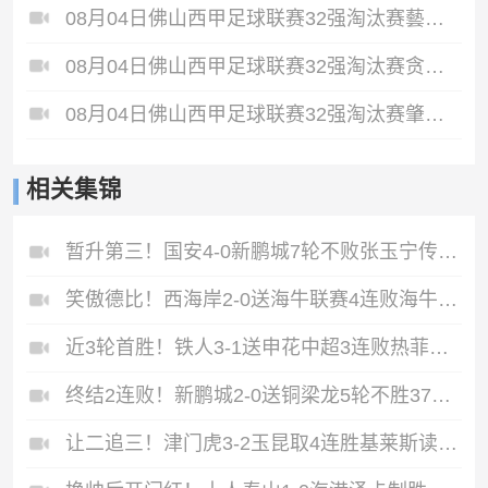
08月04日佛山西甲足球联赛32强淘汰赛藝品高國際VS湛江狂狼·粵辉能源全场录像
08月04日佛山西甲足球联赛32强淘汰赛贪玩游戏VS美的薪火全场录像
08月04日佛山西甲足球联赛32强淘汰赛肇庆恒骏成VS三七互娱全场录像
相关集锦
暂升第三！国安4-0新鹏城7轮不败张玉宁传射达万双响法比奥破门
笑傲德比！西海岸2-0送海牛联赛4连败海牛仍垫底西海岸升至第二
近3轮首胜！铁人3-1送申花中超3连败热菲尼奥双响邦本宜裕传射
终结2连败！新鹏城2-0送铜梁龙5轮不胜37岁姜至鹏破门韦斯利建功
让二追三！津门虎3-2玉昆取4连胜基莱斯读秒绝杀萨尔瓦多破门