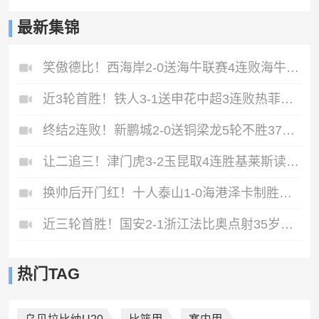
最新集锦
笑傲德比！西海岸2-0送海牛联赛4连败海牛仍垫底西海岸升至第二
近3轮首胜！铁人3-1送申花中超3连败热菲尼奥双响邦本宜裕传射
终结2连败！新鹏城2-0送铜梁龙5轮不胜37岁姜至鹏破门韦斯利建功
让二追三！津门虎3-2玉昆取4连胜基莱斯读秒绝杀萨尔瓦多破门
换帅后开门红！十人泰山1-0海港泽卡制胜于金永扑点海港三球被吹
近三轮首胜！国安2-1浙江法比奥点射35岁张稀哲制胜王钰栋送助攻
热门TAG