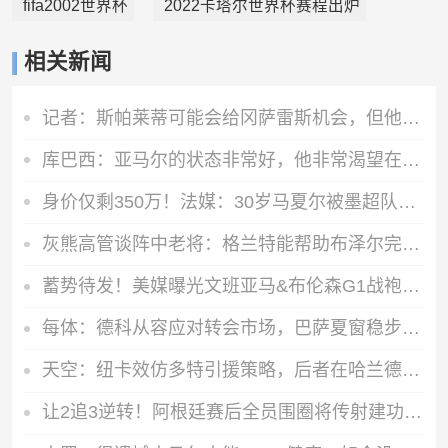
fifa2002世界杯
2022卡塔尔世界杯赛程出炉
相关新闻
记者：斯帕莱蒂可能会给冈萨雷斯机会，但他完全不想回到尤文效力
库巴西：亚马尔的状态非常好，他非常渴望在各个方面帮助我们
身价仅剩350万！法媒：30岁马夏尔被墨超队解约 他仍相信能踢法甲
灰熊高管谈阵中老将：格兰特能帮助布泽尔完成向NBA的过渡
蓄势待发！美媒曝光文班亚马&布伦森G1战袍 总决赛logo清晰可见
每体：德科从容应对转会市场，巴萨夏窗稳步推进
天空：纽卡效仿多特引援策略，后者在哈兰德、贝林身上取得成功
让2追3逆转！阿根廷赛后全员围圈将传射建功的梅西抛到空中