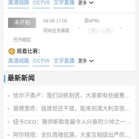
高清线路
CCTV5
文字直播
更多
08-06 17:00
菲MPBL
未开始
阿布拉韦弗斯
*
:
*
巴丹崛起
观看比赛：
高清线路
CCTV5
文字直播
更多
最新新闻
恰尔汗奥卢：我们训练刻苦，大家都有些疲惫但储备体能至关重要
莫德里奇：我感觉还不错，能来到澳大利亚很棒，希望球队继续提高
纽卡CEO：雅伊斯勒是最令人兴奋的少帅之一，他是纽卡完美人选
阿尔特塔：全队情绪低落，大家互相提出严厉批评，但这反而是好事