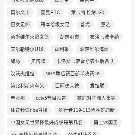
乌贝拉比纳U20
比篮甲
塞内甲
莫尔文市
国民FBC
萊卡特老虎U20
巴女足杯
哥本哈根女足
普尤
意乙
汤斯维尔火焰女篮
胡志明市
布洛马波卡纳
艾尔勒特尔U19
霍利采
波茨维尔海滩
加马
奥博隆
卡洛斯卡萨雷斯农业后备队
汉沃夫维拉
NBA季后赛西部半决赛G5
第比利斯火车头
西阿德莱德
爱拉联
圭亚那
cctv5节目预告
雄鹿对阵湖人集锦
体育频道nba直播
步行者119-113险胜雄鹿新
中国女足世界杯最好成绩是第几名
勇士vs国王
nba直播免费直播高清
公牛对阵乔丹