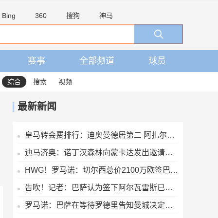
Bing
360
搜狗
神马
赛事
全部频道
球员
综合
搜索
视频
最新新闻
皇马转会费排行：迪奥曼德居第二 阿扎尔第三 C罗第五 齐达内第七
迪马济奥：诺丁汉森林向蒙卡达发出邀请，后者可能前往英超发展
HWG！罗马诺：切尔西总价2100万欧签巴列卡诺28岁左后卫查瓦里亚
告吹！记者：巴萨认为签下阿尔瓦雷斯已无可能，正在寻找备选目标
罗马诺：巴萨在等待罗德里告知曼城决定，想尽量快速推进以防意外