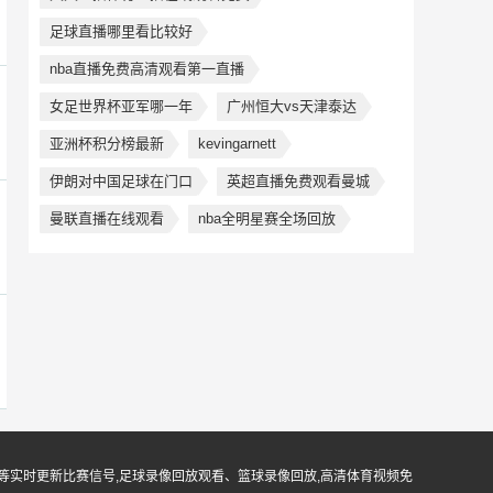
足球直播哪里看比较好
nba直播免费高清观看第一直播
女足世界杯亚军哪一年
广州恒大vs天津泰达
亚洲杯积分榜最新
kevingarnett
伊朗对中国足球在门口
英超直播免费观看曼城
曼联直播在线观看
nba全明星赛全场回放
等实时更新比赛信号,足球录像回放观看、篮球录像回放,高清体育视频免