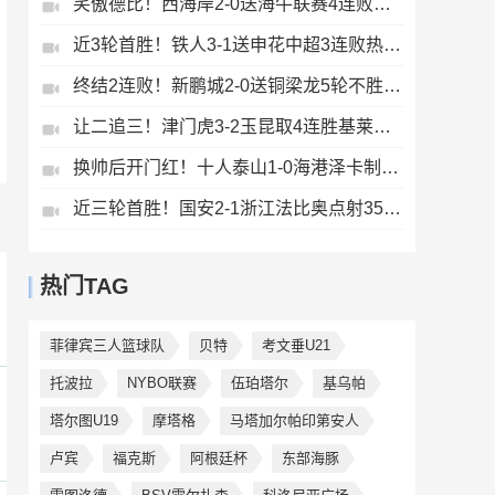
笑傲德比！西海岸2-0送海牛联赛4连败海牛仍垫底西海岸升至第二
近3轮首胜！铁人3-1送申花中超3连败热菲尼奥双响邦本宜裕传射
终结2连败！新鹏城2-0送铜梁龙5轮不胜37岁姜至鹏破门韦斯利建功
让二追三！津门虎3-2玉昆取4连胜基莱斯读秒绝杀萨尔瓦多破门
换帅后开门红！十人泰山1-0海港泽卡制胜于金永扑点海港三球被吹
近三轮首胜！国安2-1浙江法比奥点射35岁张稀哲制胜王钰栋送助攻
热门TAG
菲律宾三人篮球队
贝特
考文垂U21
托波拉
NYBO联赛
伍珀塔尔
基乌帕
塔尔图U19
摩塔格
马塔加尔帕印第安人
卢宾
福克斯
阿根廷杯
东部海豚