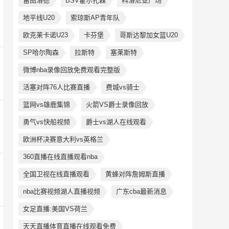
雷图洛德
BSV霍尔扎森
科洛尼亚广场
地平线U20
索琼斯AP青年队
欧克莱卡诺U23
卡芬堡
哥斯达黎加女篮U20
SP哈尔陶森
拉斯特
塞莱斯特
微博nba录像回放免费观看完整版
活塞对阵76人比赛直播
费城vs骑士
篮网vs雄鹿集锦
火箭VS爵士录像回放
勇气vs快船视频
爵士vs湖人在线观看
欧洲杯决赛意大利vs英格兰
360直播在线直播观看nba
全国卫视在线直播观看
黄蜂对阵詹姆斯直播
nba比赛视频湖人直播视频
广东cba最新消息
女足直播:美国VS荷兰
天天直播体育直播在线观看免费