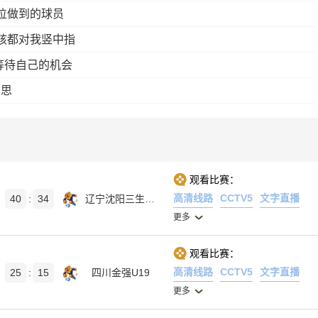
位做到的球员
孩都对我竖中指
等待自己的机会
反思
观看比赛：
高清线路
CCTV5
文字直播
40
:
34
辽宁沈阳三生U19
更多
观看比赛：
高清线路
CCTV5
文字直播
25
:
15
四川金强U19
更多