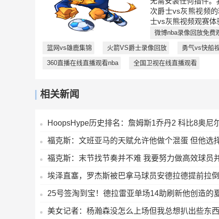
无需安装任何插件。
次爵士vs灰熊视频
士vs灰熊视频观赛体
微博nba录像回放免费
篮网vs雄鹿集锦
火箭VS爵士录像回放
勇气vs快船
360直播在线直播观看nba
全国卫视在线直播观看
相关新闻
HoopsHype历史排名：詹姆斯1乔丹2 科比8奥尼尔
福克斯：文班亚马的天赋允许他做个混蛋 但他选
福克斯：末节找节奏并不难 我要努力做高效球员
埃泽直塞，罗杰斯被巴拿马球员安德拉德提前拉
25号签淘到宝！德拉雷亚单场14助刷新他创造的
美女记者：杨瀚森没怎么上场但我总想扒出些东西