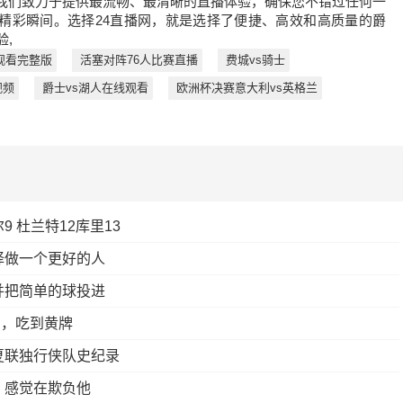
我们致力于提供最流畅、最清晰的直播体验，确保您不错过任何一
的精彩瞬间。选择24直播网，就是选择了便捷、高效和高质量的爵
验,
观看完整版
活塞对阵76人比赛直播
费城vs骑士
视频
爵士vs湖人在线观看
欧洲杯决赛意大利vs英格兰
9 杜兰特12库里13
择做一个更好的人
并把简单的球投进
倒，吃到黄牌
夏联独行侠队史纪录
 感觉在欺负他