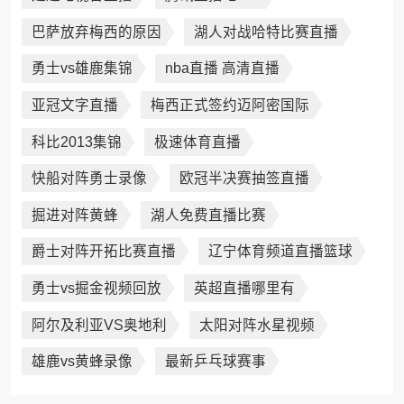
巴萨放弃梅西的原因
湖人对战哈特比赛直播
勇士vs雄鹿集锦
nba直播 高清直播
亚冠文字直播
梅西正式签约迈阿密国际
科比2013集锦
极速体育直播
快船对阵勇士录像
欧冠半决赛抽签直播
掘进对阵黄蜂
湖人免费直播比赛
爵士对阵开拓比赛直播
辽宁体育频道直播篮球
勇士vs掘金视频回放
英超直播哪里有
阿尔及利亚VS奥地利
太阳对阵水星视频
雄鹿vs黄蜂录像
最新乒乓球赛事