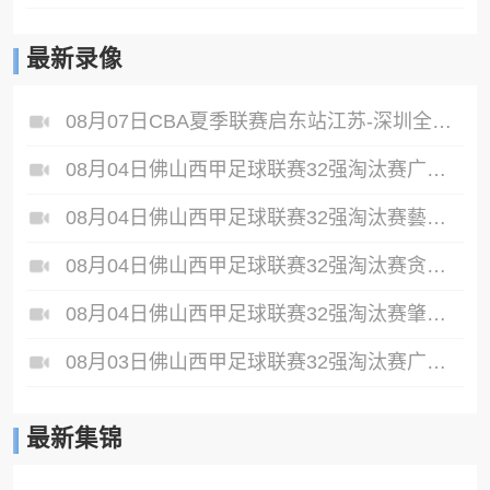
最新录像
08月07日CBA夏季联赛启东站江苏-深圳全场录像
08月04日佛山西甲足球联赛32强淘汰赛广东西南建设VS香港圣徒全场录像
08月04日佛山西甲足球联赛32强淘汰赛藝品高國際VS湛江狂狼·粵辉能源全场录像
08月04日佛山西甲足球联赛32强淘汰赛贪玩游戏VS美的薪火全场录像
08月04日佛山西甲足球联赛32强淘汰赛肇庆恒骏成VS三七互娱全场录像
08月03日佛山西甲足球联赛32强淘汰赛广东客家青年VS广州英华思力U17全场录像
最新集锦