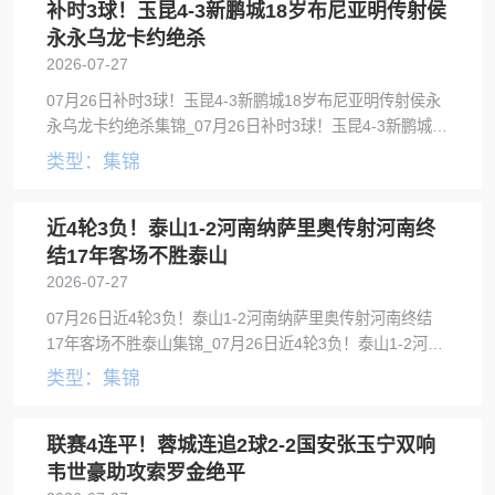
补时3球！玉昆4-3新鹏城18岁布尼亚明传射侯
永永乌龙卡约绝杀
2026-07-27
07月26日补时3球！玉昆4-3新鹏城18岁布尼亚明传射侯永
永乌龙卡约绝杀集锦_07月26日补时3球！玉昆4-3新鹏城
18岁布尼亚明传射侯永永乌龙卡约绝杀直播集锦在线观看
类型：集锦
直播集锦，更多集锦每天不停更新中，记得收藏哦。
近4轮3负！泰山1-2河南纳萨里奥传射河南终
结17年客场不胜泰山
2026-07-27
07月26日近4轮3负！泰山1-2河南纳萨里奥传射河南终结
17年客场不胜泰山集锦_07月26日近4轮3负！泰山1-2河南
纳萨里奥传射河南终结17年客场不胜泰山直播集锦在线观
类型：集锦
看直播集锦，更多集锦每天不停更新中，记得收藏哦。
联赛4连平！蓉城连追2球2-2国安张玉宁双响
韦世豪助攻索罗金绝平