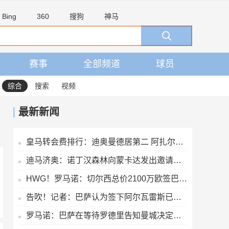
Bing
360
搜狗
神马
赛事
全部频道
球员
综合
搜索
视频
最新新闻
皇马转会费排行：迪奥曼德居第二 阿扎尔第三 C罗第五 齐达内第七
迪马济奥：诺丁汉森林向蒙卡达发出邀请，后者可能前往英超发展
HWG！罗马诺：切尔西总价2100万欧签巴列卡诺28岁左后卫查瓦里亚
告吹！记者：巴萨认为签下阿尔瓦雷斯已无可能，正在寻找备选目标
罗马诺：巴萨在等待罗德里告知曼城决定，想尽量快速推进以防意外