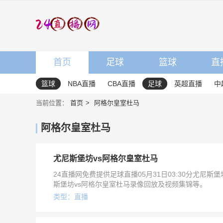
首页
足球
篮球
直
篮球
NBA直播
CBA直播
足球
英超直播
中
当前位置：
首页
阿格尔皇室杜马
阿格尔皇室杜马
尤尼斯堡坊vs阿格尔皇室杜马
24直播网免费提供足球直播05月31日03:30分尤尼
斯堡坊vs阿格尔皇室杜马录像回放及视频集锦等。
类型：直播