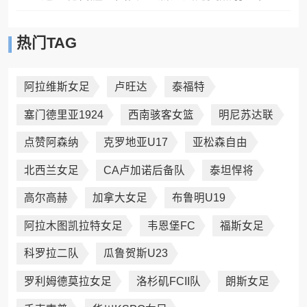
热门TAG
阿拉维斯女足
卢旺达
泰福特
塞门德里亚1924
西南骇客女篮
明尼苏达联
点赞阿森纳
克罗地亚U17
亚松森自由
北西兰女足
CA卢加诺后备队
泰坦悍将
高尔高赫
加拿大女足
布鲁明U19
阿拉木图凯拉特女足
韦恩堡FC
福斯女足
科罗拉二队
瓜鲁贺斯U23
罗利姆德莫拉女足
洛杉矶FCII队
朗斯女足