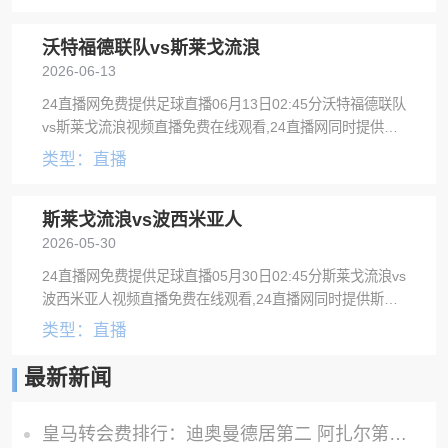
沃特福德联队vs斯莱戈流浪
2026-06-13
24直播网免费提供足球直播06月13日02:45分沃特福德联队
vs斯莱戈流浪视频直播免费在线观看,24直播网同时提供沃
特福德联队vs斯莱戈流浪录像回放及视频集锦等。
类型：直播
斯莱戈流浪vs波西米亚人
2026-05-30
24直播网免费提供足球直播05月30日02:45分斯莱戈流浪vs
波西米亚人视频直播免费在线观看,24直播网同时提供斯莱
戈流浪vs波西米亚人录像回放及视频集锦等。
类型：直播
最新新闻
皇马转会费排行：迪奥曼德居第二 阿扎尔第三 C罗第五 齐达内第七