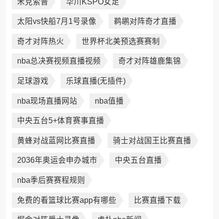
禾克索普
华川KSPO女足
太阳vs快船7月1号录像
鹈鹕对阵奇才直播
奇才对阵热火
世界杯北美预选赛赛制
nba总决赛视频直播视频
奇才对阵雄鹿集锦
足球游戏
乐球直播(无插件)
nba现场直播网站
nba值播
中央五台5+体育赛事直播
黄蜂对战蓝网比赛直播
骑士对战国王比赛直播
2036年奥运会申办城市
中央五台直播
nba季后赛赛程规则
免费的看篮球比赛app有哪些
比赛直播下载