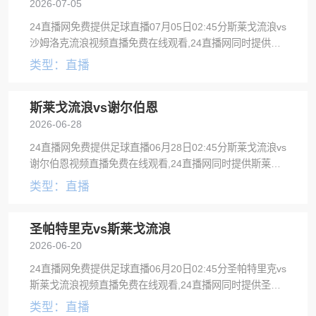
2026-07-05
24直播网免费提供足球直播07月05日02:45分斯莱戈流浪vs
沙姆洛克流浪视频直播免费在线观看,24直播网同时提供斯
莱戈流浪vs沙姆洛克流浪录像回放及视频集锦等。
类型：直播
斯莱戈流浪vs谢尔伯恩
2026-06-28
24直播网免费提供足球直播06月28日02:45分斯莱戈流浪vs
谢尔伯恩视频直播免费在线观看,24直播网同时提供斯莱戈
流浪vs谢尔伯恩录像回放及视频集锦等。
类型：直播
圣帕特里克vs斯莱戈流浪
2026-06-20
24直播网免费提供足球直播06月20日02:45分圣帕特里克vs
斯莱戈流浪视频直播免费在线观看,24直播网同时提供圣帕
特里克vs斯莱戈流浪录像回放及视频集锦等。
类型：直播