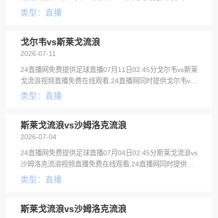
斯莱戈流浪录像回放及视频集锦等。
类型：直播
戈尔韦vs斯莱戈流浪
2026-07-11
24直播网免费提供足球直播07月11日02:45分戈尔韦vs斯莱
戈流浪视频直播免费在线观看,24直播网同时提供戈尔韦vs
斯莱戈流浪录像回放及视频集锦等。
类型：直播
斯莱戈流浪vs沙姆洛克流浪
2026-07-04
24直播网免费提供足球直播07月04日02:45分斯莱戈流浪vs
沙姆洛克流浪视频直播免费在线观看,24直播网同时提供斯
莱戈流浪vs沙姆洛克流浪录像回放及视频集锦等。
类型：直播
斯莱戈流浪vs沙姆洛克流浪