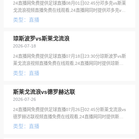
24直播网免费提供足球直播08月01日02:45分邓多克vs斯莱
戈流浪视频直播免费在线观看,24直播网同时提供邓多克vs
斯莱戈流浪录像回放及视频集锦等。
类型：直播
琼斯波罗vs斯莱戈流浪
2026-07-18
24直播网免费提供足球直播07月18日23:30分琼斯波罗vs斯
莱戈流浪视频直播免费在线观看,24直播网同时提供琼斯波
罗vs斯莱戈流浪录像回放及视频集锦等。
类型：直播
斯莱戈流浪vs德罗赫达联
2026-07-26
24直播网免费提供足球直播07月26日02:45分斯莱戈流浪vs
德罗赫达联视频直播免费在线观看,24直播网同时提供斯莱
戈流浪vs德罗赫达联录像回放及视频集锦等。
类型：直播