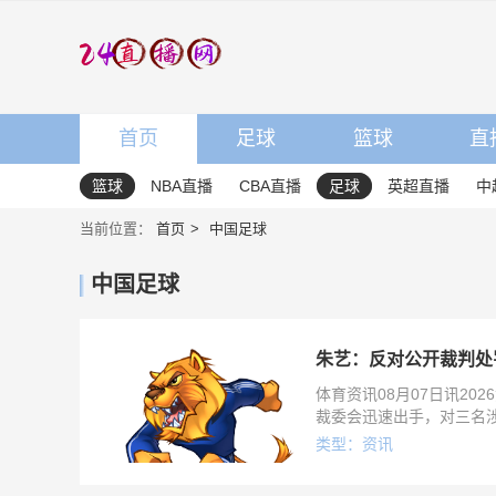
首页
足球
篮球
直
篮球
NBA直播
CBA直播
足球
英超直播
中
当前位置：
首页
中国足球
中国足球
朱艺：反对公开裁判处
体育资讯08月07日讯2
裁委会迅速出手，对三名
理裁判员直接被取消本赛
类型：资讯