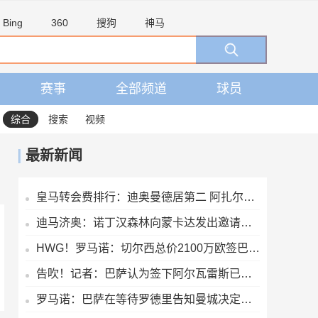
Bing
360
搜狗
神马
赛事
全部频道
球员
综合
搜索
视频
最新新闻
皇马转会费排行：迪奥曼德居第二 阿扎尔第三 C罗第五 齐达内第七
迪马济奥：诺丁汉森林向蒙卡达发出邀请，后者可能前往英超发展
HWG！罗马诺：切尔西总价2100万欧签巴列卡诺28岁左后卫查瓦里亚
告吹！记者：巴萨认为签下阿尔瓦雷斯已无可能，正在寻找备选目标
罗马诺：巴萨在等待罗德里告知曼城决定，想尽量快速推进以防意外