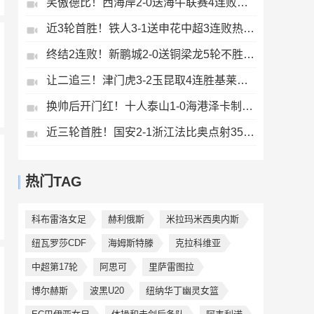
笑傲德比！西海岸2-0送海牛联赛4连败海牛仍垫底西海岸升至第二
近3轮首胜！铁人3-1送申花中超3连败热菲尼奥双响邦本宜裕传射
终结2连败！新鹏城2-0送铜梁龙5轮不胜37岁姜至鹏破门韦斯利建功
让二追三！津门虎3-2玉昆取4连胜基莱斯读秒绝杀萨尔瓦多破门
换帅后开门红！十人泰山1-0海港泽卡制胜于金永扑点海港三球被吹
近三轮首胜！国安2-1浙江法比奥点射35岁张稀哲制胜王钰栋送助攻
热门TAG
科布雷洛女足
赫利俄斯
米拉玛米西奥内斯
纽瓦罗莎CDF
海姆斯特滕
克拉科维亚
中超第17轮
阿思可
里萨雷图拉
博尔赫斯
波黑U20
纽纳华丁幽灵女篮