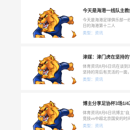
今天是海港一线队主教
今天是海港足球俱乐部一线
日的海港第十二人
类型：资讯
津媒：津门虎在坚持的
体育资讯8月6日讯在谈到
坚持的背后有灵活的一面
不重新审视这支最近几年
类型：资讯
博主分享足协杯3场1/4
体育资讯8月6日讯博主“自
竞技vs中超北京国安的时间
花大连梭鱼湾足
类型：资讯