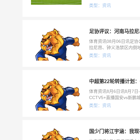
蓉城获得点球判罚正确中超
类型：资讯
足协评议：河南马拉尼
体育资讯08月06日讯足
拉尼昂、钟义浩禁区内倒
确。马拉尼昂禁区内与毛
类型：资讯
体育资讯8月6日讯8月7
CCTV5+直播国安vs新
中超第22轮转播
类型：资讯
国少门将江宇涵：我现在