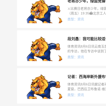
老将亦少年，绿茵竞锋
⚔️比赛日老将亦少年，绿茵
（周五）19:35🏟北京工
类型：资讯
段刘愚：我可能比较适
体育资讯8月6日讯云南
的专访，他在专访中谈到
题。谈加盟玉昆之前，对
类型：资讯
记者：西海岸新外援布
体育资讯8月6日讯据记者
夏窗，巴西后卫布鲁诺·
布鲁诺·维亚纳昨天正式获
类型：资讯