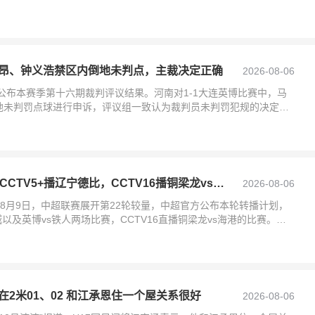
联赛第21
昂、钟义浩禁区内倒地未判点，主裁决定正确
2026-08-06
协公布本赛季第十六期裁判评议结果。河南对1-1大连英博比赛中，马
地未判罚点球进行申诉，评议组一致认为裁判员未判罚犯规的决定正
伟杰接触后
中超第22轮转播计划：CCTV5+播辽宁德比，CCTV16播铜梁龙vs海港
2026-08-06
日-8月9日，中超联赛展开第22轮较量，中超官方公布本轮转播计划，
鹏城以及英博vs铁人两场比赛，CCTV16直播铜梁龙vs海港的比赛。附
2米01、02 和江承恩住一个屋关系很好
2026-08-06