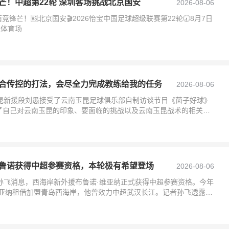
芒！中超第22轮 深圳客场挑战北京国安
2026-08-06
竞锋芒！🆚北京国安🎬2026怡宝中国足球超级联赛第22轮🕢8月7日
人体育场
合传控的打法，会尽全力完成教练给我的任务
2026-08-06
玉昆新援段刘愚接受了云南玉昆足球俱乐部自制访谈节目《菌子好球》
了自己对云南玉昆的印象、要面临的挑战以及云南玉昆战术的相关话
玉昆的印象段刘
鲁诺获得中超参赛资格，本轮极有希望登场
2026-08-06
孙飞消息，西海岸新外援布鲁诺·维亚纳正式获得中超参赛资格。今年
维亚纳租借加盟青岛西海岸，他曾效力中超武汉长江。记者孙飞透露，
得中超参