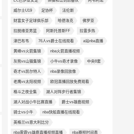
EC巴伊亚女足
体操和击剑后备队
阿韦利诺
威尔士U19
足协杯
法伦斯
财富女子足球俱乐部
哈德洛克
佛罗亚
拉脱维亚男篮
阿斯托普斯FF
拉雷多热
津巴布韦
76人vs爵士在线观看
a站nba直播
黄峰vs火箭集锦
nba火箭直播视频
灰熊vs山猫集锦
小牛vs奇才录像
中央8套
奇才vs凯尔特人
nba录像回放像
老鹰vs太阳视频
欧冠直播回放免费观看
格斗之夜全集
湖人对阵步行者集锦
湖人对战小牛比赛直播
爵士vs雄鹿视频
骑士vs小牛
nba快船直播在线观看
英格兰vs意大利比分
nba雷霆vs雄鹿直播视频直播
nba赛程时间表