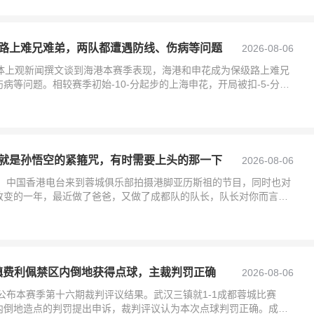
路上难兄难弟，两队都遭遇防线、伤病等问题
2026-08-06
媒体上观新闻撰文谈到海港本赛季表现，海港和申花成为保级路上难兄
病等问题。相较赛季初始-10-分起步的上海申花，开局被扣-5-分的
获1
就是孙悟空的紧箍咒，有时需要上头的那一下
2026-08-06
日，中国香港电台来到蓉城俱乐部拍摄港脚亚历斯祖的节目，同时也对
改变的一年，最近做了爸爸，又做了成都队的队长，队长对你而言意
来说就是孙悟
三镇费利佩禁区内倒地获得点球，主裁判罚正确
2026-08-06
协公布本赛季第十六期裁判评议结果。武汉三镇就1-1成都蓉城比赛
内倒地造点的判罚提出申诉，裁判评议认为本次点球判罚正确。成都