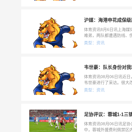
沪媒：海港申花成保级
体育资讯8月6日讯上海
难弟，两队都遭遇防线、伤
海港出战20轮后同样仅收
类型：资讯
韦世豪：队长身份对我
体育资讯08月06日讯近
韦世豪进行了采访。很大
味着什么？韦世豪：对我
类型：资讯
足协评议：蓉城1-1
体育资讯08月06日讯足
中，蓉城外援费利佩禁区