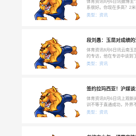
体育资讯8月6日讯据博主
系很好。你现在多高？2米
在校园足球踢了一两年，
类型：资讯
段刘愚：玉昆对成绩的
体育资讯8月6日讯云南
的专访，他在专访中谈到
话题。谈对玉昆整体特点
类型：资讯
签约拉玛西亚！沪媒谈
体育资讯8月6日讯上观新
训不等于直通成功，外界
甲豪门巴塞罗那梯队，成
类型：资讯