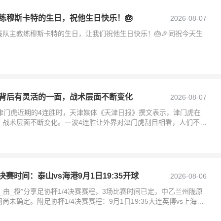
练穆斯卡特的生日，祝他生日快乐！🎂
2026-08-07
队主教练穆斯卡特的生日，让我们祝他生日快乐！🎂🎉同祝今天生
背后有灵活的一面，战术层面不断变化
2026-08-07
津门虎近期的4连胜时，天津媒体《天津日报》撰文表示，津门虎在
，战术层面不断变化。一波4连胜让外界对津门虎刮目相看，人们不得
一直不断给中
决赛时间：泰山vs海港9月1日19:35开球
2026-08-06
_由_橙”分享足协杯1/4决赛赛程，3场比赛时间已定，中乙兰州陇原
尚未确定。附足协杯1/4决赛赛程：9月1日19:35大连英博vs上海申