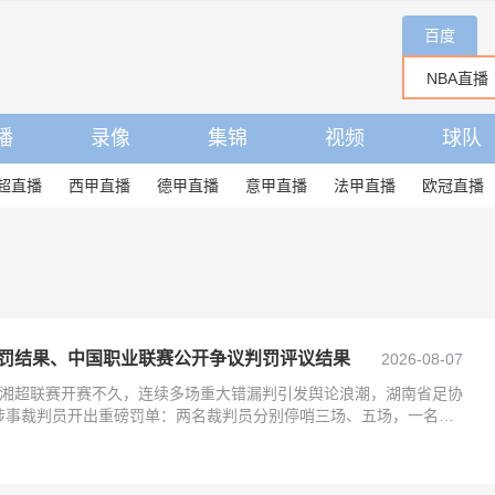
百度
播
录像
集锦
视频
球队
超直播
西甲直播
德甲直播
意甲直播
法甲直播
欧冠直播
罚结果、中国职业联赛公开争议判罚评议结果
2026-08-07
026湘超联赛开赛不久，连续多场重大错漏判引发舆论浪潮，湖南省足协
涉事裁判员开出重磅罚单：两名裁判员分别停哨三场、五场，一名助
季全部执