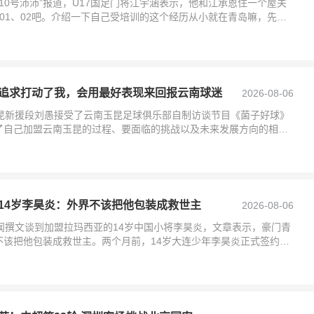
“10号沛沛”报道，U17国足门将江宇涵表示，他和江承恩住一个屋关
01、02吧。介绍一下自己受培训的这个经历从小就在青岛嘛，先是
然后
追求打动了我，会用最好表现来回报云南球迷
2026-08-06
玉昆新援段刘愚接受了云南玉昆足球俱乐部自制访谈节目《菌子好球》
了自己加盟云南玉昆的过程、要面临的挑战以及未来发展方向的相关
的了解段刘愚：
14岁李昊炎：外界不该把他包装成救世主
2026-08-06
闻撰文谈到加盟拉玛西亚的14岁中国小将李昊炎，文章表示，豪门青
不该把他包装成救世主。两个月前，14岁大连少年李昊炎正式签约西
为历史上第