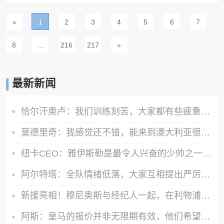
入评估从巴黎圣日耳曼租借铃木彩艳
的可能性，尤文和巴黎在夏季转会窗
«
1
2
3
4
5
6
7
期间进行了
8
...
216
217
»
最新新闻
恰尔汗奥卢：我们训练刻苦，大家都有些疲惫但储备体能至关重要
莫德里奇：我感觉还不错，能来到澳大利亚很棒，希望球队继续提高
纽卡CEO：雅伊斯勒是最令人兴奋的少帅之一，他是纽卡完美人选
阿尔特塔：全队情绪低落，大家互相提出严厉批评，但这反而是好事
新援亮相！穆尼奥斯与经纪人一起，在利物浦训练中心拍下合影
阿斯：皇马的报价并非无限期有效，他们希望维尼修斯迅速回应