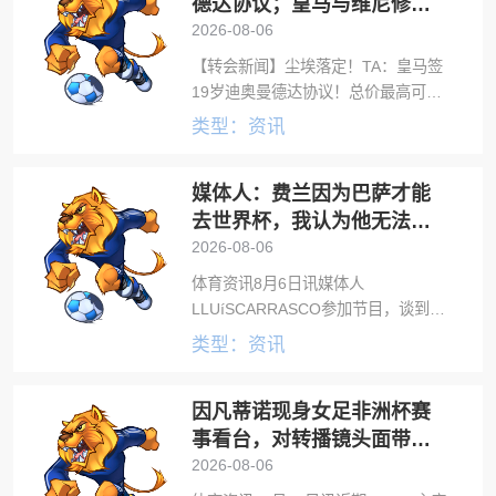
理架构
德达协议；皇马与维尼修斯
谈判取得进展
2026-08-06
【转会新闻】尘埃落定！TA：皇马签
19岁迪奥曼德达协议！总价最高可达
1.4亿欧TheAthletic消息，皇马就迪奥
类型：资讯
曼德的转会与莱比锡达成协议，转会
费1.25亿欧，外加1500万欧浮动条
媒体人：费兰因为巴萨才能
款！2400万
去世界杯，我认为他无法再
为巴萨效力
2026-08-06
体育资讯8月6日讯媒体人
LLUíSCARRASCO参加节目，谈到了
费兰公开谈论转会巴黎传闻的话题。
类型：资讯
“多亏了巴萨，你才得以参加世界杯，
并打进了人生中最重要的进球。但他
因凡蒂诺现身女足非洲杯赛
却以典型的巴萨方式自毁，我认为他
已经无
事看台，对转播镜头面带笑
容挥手致意
2026-08-06