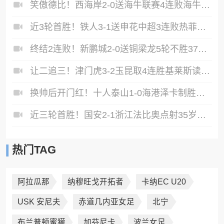
笑傲德比！西海岸2-0送海牛联赛4连败海牛仍垫底西海岸升至第二
近3轮首胜！铁人3-1送申花中超3连败热菲尼奥双响邦本宜裕传射
终结2连败！新鹏城2-0送铜梁龙5轮不胜37岁姜至鹏破门韦斯利建功
让二追三！津门虎3-2玉昆取4连胜基莱斯读秒绝杀萨尔瓦多破门
换帅后开门红！十人泰山1-0海港泽卡制胜于金永扑点海港三球被吹
近三轮首胜！国安2-1浙江法比奥点射35岁张稀哲制胜王钰栋送助攻
热门TAG
阿拉瓜那
纳穆旺戈开拓者
卡纳EC U20
USK 安尼夫
赤道几内亚女足
北宁
布兰普顿蜜獾
加芬尼卡
波兰女足