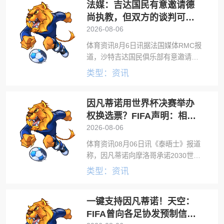
法媒：吉达国民有意邀请德
足联——或者更准确地说，其主席的
一系列转
尚执教，但双方的谈判可能
无法达成协议
2026-08-06
体育资讯8月6日讯据法国媒体RMC报
道，沙特吉达国民俱乐部有意邀请德
尚执教，但双方可能无法达成协议。
类型：资讯
在今夏世界杯之后，德尚从法国国家
队离任，他此前执教法国国家队14
因凡蒂诺用世界杯决赛举办
年。57岁德尚表示自己并没有想过就
此结
权换选票？FIFA声明：相关
说法均是假的
2026-08-06
体育资讯08月06日讯《泰晤士》报道
称，因凡蒂诺向摩洛哥承诺2030世界
杯举办权换取支持，国际足联发表声
类型：资讯
明否认。国际足联声明称：“任何声称
国际足联主席已就2030年世界杯决赛
一键支持因凡蒂诺！天空：
主办事宜作出承诺的说法，均是
FIFA曾向各足协发预制信