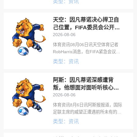
类型：资讯
际足联重申，他们仍旧全力支持因凡
蒂诺。尽管此前的操作存在一些不当
天空：因凡蒂诺决心捍卫自
之处，但FIFA强调，他们不会容忍外
界
己位置，FIFA委员会公开致
信表达支持
2026-08-06
体育资讯08月06日讯天空体育记者
RobHarris消息，在FIFA紧急会议结
束后，因凡蒂诺的态度是决心捍卫自
类型：资讯
己FIFA主席的位置。与此同时，FIFA
在此次会议后也致信各大足协，表达
阿斯：因凡蒂诺深感遭背
了对因凡蒂诺的支持。
叛，他想面对面听听核心人
物真实想法
2026-08-06
体育资讯8月6日讯阿斯报报道，国际
足联主席的威望正遭遇前所未有的质
疑。他与特朗普过从甚密，以及试图
类型：资讯
部分出售世界杯版权的想法，正是引
发争议的导火索。近几个月来，国际