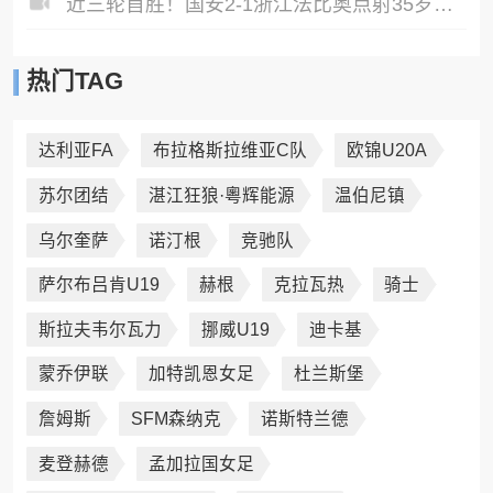
近三轮首胜！国安2-1浙江法比奥点射35岁张稀哲制胜王钰栋送助攻
热门TAG
达利亚FA
布拉格斯拉维亚C队
欧锦U20A
苏尔团结
湛江狂狼·粵辉能源
温伯尼镇
乌尔奎萨
诺汀根
竞驰队
萨尔布吕肯U19
赫根
克拉瓦热
骑士
斯拉夫韦尔瓦力
挪威U19
迪卡基
蒙乔伊联
加特凯恩女足
杜兰斯堡
詹姆斯
SFM森纳克
诺斯特兰德
麦登赫德
孟加拉国女足