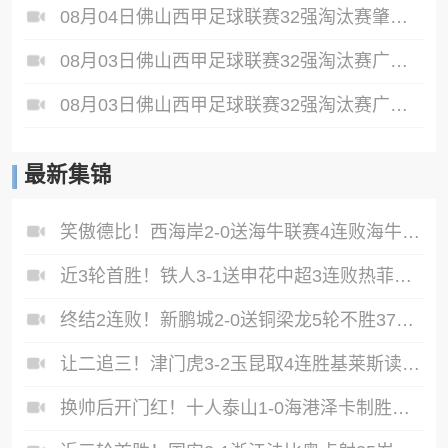
08月04日佛山西甲足球联赛32强淘汰赛肇庆恒骏成VS三七互娱全场录像
08月03日佛山西甲足球联赛32强淘汰赛广东客家青年VS广州英华思力U17全场录像
08月03日佛山西甲足球联赛32强淘汰赛广州求信VS顺德新青年全场录像
最新集锦
笑傲德比！西海岸2-0送海牛联赛4连败海牛仍垫底西海岸升至第二
近3轮首胜！铁人3-1送申花中超3连败热菲尼奥双响邦本宜裕传射
终结2连败！新鹏城2-0送铜梁龙5轮不胜37岁姜至鹏破门韦斯利建功
让二追三！津门虎3-2玉昆取4连胜基莱斯读秒绝杀萨尔瓦多破门
换帅后开门红！十人泰山1-0海港泽卡制胜于金永扑点海港三球被吹