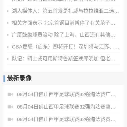
湖人媒体人：第五首发是扎威与拉拉维亚二选一 马穆适合打替补
相关方面表示 北京首钢目前暂停了有关范子铭的可能交易操作
广厦鼓励球员流动 除了上海、山西还有其他球队询问胡金秋的情况
CBA夏联（启东）即将开打！深圳将与江苏、青岛、广厦进行较量
队记：骑士或可用斯特鲁斯签换库明加 但老鹰不缺这种侧翼球员
最新录像
08月04日佛山西甲足球联赛32强淘汰赛广东西南建设VS香港圣徒全场录像
08月04日佛山西甲足球联赛32强淘汰赛藝品高國際VS湛江狂狼·粵辉能源全场录像
08月04日佛山西甲足球联赛32强淘汰赛贪玩游戏VS美的薪火全场录像