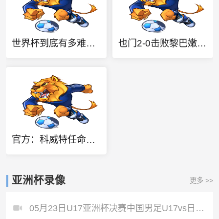
世界杯到底有多难，看看这些水土不服的冠军们吧！
也门2-0击败黎巴嫩进入亚洲杯正赛，将与韩国、阿联酋、越南同组
官方：科威特任命大卫·多尼加为主教练 此前执教科威特U23
亚洲杯录像
更多 >>
05月23日U17亚洲杯决赛中国男足U17vs日本U17全场录像