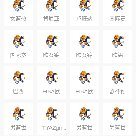
级
女篮热
肯尼亚
卢旺达
国际赛
身赛
女超
女联
U20女
国际赛
欧女锦
欧女锦
欧锦
U20
U20B
U20A
U16C
级
级
巴西
FIBA欧
FIBA欧
欧杯预
LDB
微国锦
女微国
U22
锦
男篮世
TYAZgmpTNNb75w4ZsLsUSnHH46M
男篮世
男篮世