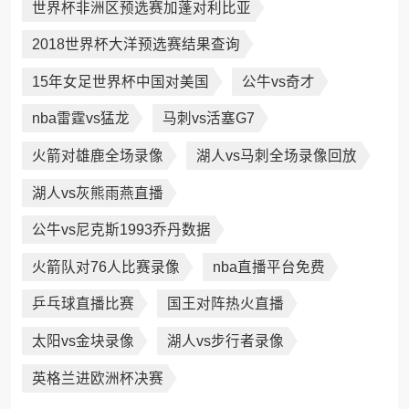
世界杯非洲区预选赛加蓬对利比亚
2018世界杯大洋预选赛结果查询
15年女足世界杯中国对美国
公牛vs奇才
nba雷霆vs猛龙
马刺vs活塞G7
火箭对雄鹿全场录像
湖人vs马刺全场录像回放
湖人vs灰熊雨燕直播
公牛vs尼克斯1993乔丹数据
火箭队对76人比赛录像
nba直播平台免费
乒乓球直播比赛
国王对阵热火直播
太阳vs金块录像
湖人vs步行者录像
英格兰进欧洲杯决赛