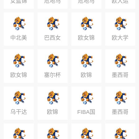
女篮锦
危地马
危地马
欧大运
标赛
拉M
克西女
会
联
中北美
巴西女
欧女锦
欧大学
锦标
U20
U18A
锦
级
欧女锦
塞尔杯
欧锦
墨西哥
U18B
U18A
女联
级
乌干达
欧锦
FIBA国
墨西哥
女甲
U18B
际团结
联