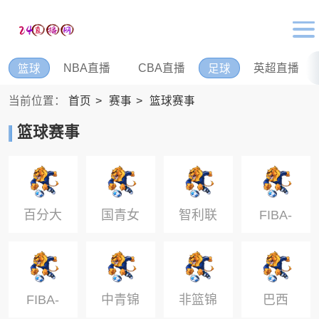
NBA直播
CBA直播
英超直播
篮球
足球
当前位置：
首页
赛事
篮球赛事
篮球赛事
百分大
国青女
智利联
FIBA-
战
篮热身
U21
Open3x3
赛四川
内蒙古
FIBA-
中青锦
非篮锦
巴西
站
站day2