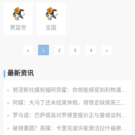
美预
欧预
亚预
男篮世
全国
非预
U21青
«
1
2
3
4
»
年篮球
赛季军
最新资讯
赛
努涅斯社媒祝福阿劳霍：你将能感受到利物浦球迷的爱，他们很特别
阿媒：大马丁还未结束休假，将铁定缺席周三与巴黎的欧超杯决赛
罗马诺：巴萨提高对罗德里报价正与曼城谈判，所有相关方都很乐观
破镜重圆？英媒：卡里克或许能激活拉什福德 唯有时间能检验对错