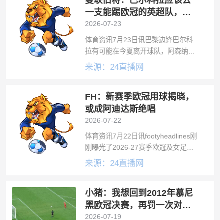
曼联旧将：巴尔科拉应该去
场，四个
一支能踢欧冠的英超队，他
已经证明自己
2026-07-23
体育资讯7月23日讯巴黎边锋巴尔科
拉有可能在今夏离开球队，阿森纳、
利物浦等英超豪门都被媒体提及。曼
来源：24直播网
联旧将西尔维斯特在谈到巴尔科拉时
表示：“对于巴尔科拉来说，加盟任何
FH：新赛季欧冠用球揭晓，
一支能踢欧冠的英超俱乐部都是很好
的选择
或成阿迪达斯绝唱
2026-07-22
体育资讯7月22日讯footyheadlines刚
刚曝光了2026-27赛季欧冠及女足欧
冠官方比赛用球。值得注意的是，随
来源：24直播网
着耐克将从2027-28赛季起接管欧冠
赞助权，这大概率将成为阿迪达斯为
小猪：我想回到2012年慕尼
欧冠赛事打造
黑欧冠决赛，再罚一次对切
尔西的点球
2026-07-19