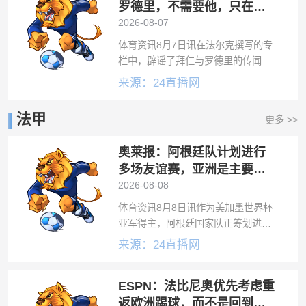
超杯。卡
罗德里，不需要他，只在
2019年感兴趣过
2026-08-07
体育资讯8月7日讯在法尔克撰写的专
栏中，辟谣了拜仁与罗德里的传闻。
拜仁联系了罗德里？“拜仁在今年夏窗
来源：24直播网
早期联系过罗德里并不属实。我曾与
拜仁高层交流过，他们表示否定，根
法甲
更多 >>
本没有过谈判，他们并未与罗德里团
队接触
奥莱报：阿根廷队计划进行
多场友谊赛，亚洲是主要考
虑的目的地
2026-08-08
体育资讯8月8日讯作为美加墨世界杯
亚军得主，阿根廷国家队正筹划进行
多场友谊赛，《奥莱报》透露了最新
来源：24直播网
情况。在等待梅西就世界杯后的国家
队生涯做出决定之际，阿根廷足协
ESPN：法比尼奥优先考虑重
（AFA）已经为下一个国际比赛日做
出了规划
返欧洲踢球，而不是回到祖