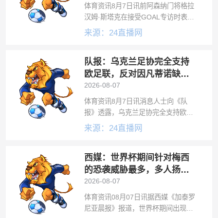
体育资讯8月7日讯前阿森纳门将格拉
汉姆·斯塔克在接受GOAL专访时表
示，大卫·拉亚是“世界足坛最不幸的
来源：24直播网
门将”，但这位西班牙国脚同时也是公
认的“英超最佳门将”。拉亚随阿森纳
队报：乌克兰足协完全支持
加冕英超冠军并荣膺金手套奖，但在
欧足联，反对因凡蒂诺缺乏
透明度的计划
2026-08-07
体育资讯8月7日讯消息人士向《队
报》透露，乌克兰足协完全支持欧足
联对因凡蒂诺采取的强硬立场。此前
来源：24直播网
国际足联因凡蒂诺试图推出一项商业
计划，向私人投资者出售世界杯股
西媒：世界杯期间针对梅西
份。随后欧足联对此表示强烈反对，
并批评了因凡
的恐袭威胁最多，多人扬言
要炸弹袭击
2026-08-07
体育资讯08月07日讯据西媒《加泰罗
尼亚晨报》报道，世界杯期间出现多