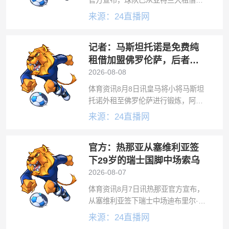
官方宣布，球队已从亚特兰大租借签
下前锋埃尔·比拉尔·图雷，租期至
来源：24直播网
2027年6月30日。这位2001年出生于
科特迪瓦阿贾梅的射手是马里现役国
记者：马斯坦托诺是免费纯
脚。图雷早年在科特迪瓦和马里的
租借加盟佛罗伦萨，后者承
担全额薪水
2026-08-08
体育资讯8月8日讯皇马将小将马斯坦
托诺外租至佛罗伦萨进行锻炼，阿根
廷人预计会获得更多的一线队出场时
来源：24直播网
间。对于这笔交易，记者
OrazioAccomando透露了一些条款的
官方：热那亚从塞维利亚签
细节。马斯坦托诺以纯租借且免费的
形式
下29岁的瑞士国脚中场索乌
2026-08-07
体育资讯8月7日讯热那亚官方宣布，
从塞维利亚签下瑞士中场迪布里尔·索
乌。当地时间本周四，热那亚俱乐部
来源：24直播网
在官网发布公告称：“热那亚俱乐部宣