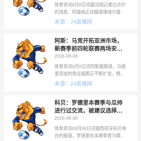
体育资讯8月8日讯据法国记者比达尔
的消息，阿森纳正在瞄准锋线引援，
他们询问了费兰·托雷斯的情况。阿森
来源：24直播网
纳正在评估引进费兰的可能性，据
悉，球员可能会以5500万欧元转会费
阿斯：马竞开拓亚洲市场，
离开巴萨。此外，巴黎圣日耳曼依然
在关
新赛季前四轮联赛两场安排
在下午踢
2026-08-08
体育资讯8月8日讯阿斯报报道，马德
里竞技的商业版图正不断扩张，韩国
球星李刚仁的加盟让俱乐部的目光进
来源：24直播网
一步投向亚洲。为了让韩国等亚洲地
区的球迷更方便地观看比赛，马竞将
科贝：罗德里本赛季与瓜帅
积极争取调整开球时间。在新赛季前
四轮联赛
进行过交流，被建议选择巴
萨，而非皇马
2026-08-08
体育资讯08月08日讯据西班牙科贝电
台的报道，罗德里在本赛季曾与俱乐