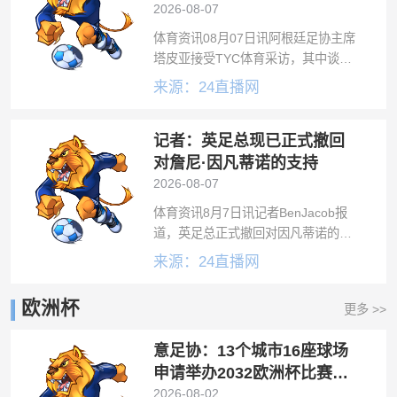
门永远为他敞开
2026-08-07
体育资讯08月07日讯阿根廷足协主席
塔皮亚接受TYC体育采访，其中谈到
了梅西。塔皮亚说道：“这对梅西来说
来源：24直播网
是一届精彩的世界杯，我们乐在其
中，理应为此感到自豪。每当他在场
记者：英足总现已正式撤回
上亮相，我都会尽情享受每一个瞬
间。毫
对詹尼·因凡蒂诺的支持
2026-08-07
体育资讯8月7日讯记者BenJacob报
道，英足总正式撤回对因凡蒂诺的支
持。记者写道：“英足总现已正式撤回
来源：24直播网
对詹尼·因凡蒂诺的支持。”“他们几天
前就准备采取这一行动，如今已通过
欧洲杯
更多 >>
发出正式信函予以执行。”
意足协：13个城市16座球场
申请举办2032欧洲杯比赛，
10月1日确定
2026-08-02