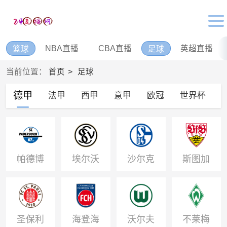
NBA直播
CBA直播
英超直播
篮球
足球
当前位置：
首页
足球
德甲
法甲
西甲
意甲
欧冠
世界杯
帕德博
埃尔沃
沙尔克
斯图加
恩
斯贝格
04
特
圣保利
海登海
沃尔夫
不莱梅