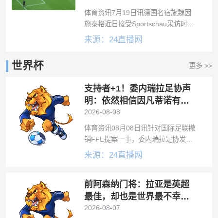
体育资讯7月19日讯德国名宿施魏因
施泰格近日接受Sportschau采访时被
问及最想回到职业生涯中的哪一天，
来源：24直播网
他给出了一个令许多球迷意想不到的
答案。施魏因施泰格并没有选择2014
世界杯
更多 >>
年世界杯夺冠之日，而是20
支持者+1！委内瑞拉足协声
明：依然相信因凡蒂诺有能
力领导FIFA
2026-08-08
体育资讯08月08日讯针对国际足联撤
销FFE提案一事，委内瑞拉足协发表
公开信，重申对因凡蒂诺的支持。致
来源：24直播网
国际足联主席因凡蒂诺：尊敬的主
席：谨此来函，就近期公开的与“FFE”
前阿森纳门将：拉亚是英超
提案相关事宜，正式向您传达委内瑞
最佳，却也是世界最不幸运
的门将
2026-08-07