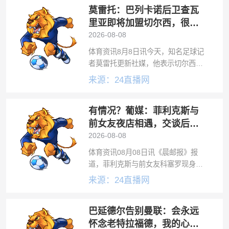
莫雷托：巴列卡诺后卫查瓦
已与这位中场球员就未来四个赛季达
成全面
里亚即将加盟切尔西，很快
就会官方宣布
2026-08-08
体育资讯8月8日讯今天，知名足球记
者莫雷托更新社媒，他表示切尔西接
近官宣签下巴列卡诺后卫查瓦里亚。
来源：24直播网
莫雷托写道：“独家消息已确认，佩
普・查瓦里亚即将加盟切尔西，很快
有情况？葡媒：菲利克斯与
就会官方宣布。”
前女友夜店相遇，交谈后社
媒再次互关
2026-08-08
体育资讯08月08日讯《晨邮报》报
道，菲利克斯与前女友科塞罗现身同
一家夜店，两人社媒也再次互相关
来源：24直播网
注。这对昔日情侣于维拉摩拉的一家
夜店内重逢，在社交媒体上重新互
巴延德尔告别曼联：会永远
关。玛加丽达·科塞罗和若昂·费利克
斯在本周四
怀念老特拉福德，我的心与