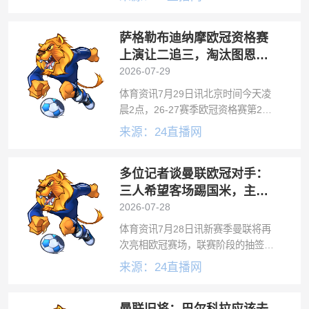
4-3大逆转淘汰波兰球队波兹南莱赫，
晋级资格赛第3轮。欧冠资格赛第3
萨格勒布迪纳摩欧冠资格赛
轮，奥胡斯将对阵阿塞拜疆球
上演让二追三，淘汰图恩晋
级下一轮
2026-07-29
体育资讯7月29日讯北京时间今天凌
晨2点，26-27赛季欧冠资格赛第2轮
次回合，萨格勒布迪纳摩上演让二追
来源：24直播网
三，3-2击败瑞士球队图恩，两回合总
比分4-3晋级下一轮。双方在第2轮首
多位记者谈曼联欧冠对手：
回合1-1战平，次回合上半
三人希望客场踢国米，主场
皇马或巴黎等
2026-07-28
体育资讯7月28日讯新赛季曼联将再
次亮相欧冠赛场，联赛阶段的抽签仪
式将于8月27日在欧足联总部举行。
来源：24直播网
几位记者在曼联官网发表文章，分析
了红魔的欧冠征程。在联赛阶段，我
们总共将与八支球队交锋（四个主