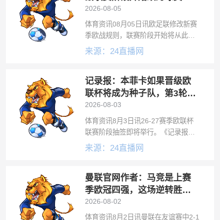
计4黄停赛
2026-08-05
体育资讯08月05日讯欧足联修改新赛
季欧战规则，联赛阶段开始将从此前
的累计3黄停赛，改为累计4张黄牌停
来源：24直播网
赛。【欧洲足联纪律条例】第63条黄
牌和红牌63.01原则上，被裁判罚令出
记录报：本菲卡如果晋级欧
场的球员或球队官员将被自动停
联杯将成为种子队，第3轮资
格赛对哈茨
2026-08-03
体育资讯8月3日讯26-27赛季欧联杯
联赛阶段抽签即将举行。《记录报》
分析了本菲卡如果晋级，可能抽到的
来源：24直播网
对手。本菲卡将在第三轮资格赛对阵
苏格兰球队哈茨。作为欧联杯资格赛
曼联官网作者：马竞是上赛
中系数最高的俱乐部，本菲卡如果晋
级将
季欧冠四强，这场逆转胜利
价值很高
2026-08-02
体育资讯8月2日讯曼联在友谊赛中2-1