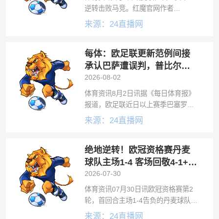
逆转击败马竞。红魔官网作者
MikeyPartington撰文表示，这场胜利
来源：24直播网
代表曼联向着新赛季备战目标再度迈
出坚实一步。这场曼联季前第三场热
每体：欧足联更新范例间接
身赛。姆伯莫下半场独中两元
承认巴萨遭误判，普比尔手
球应处极刑
2026-08-02
体育资讯8月2日讯据《每日体育报》
报道，欧足联近日以上赛季巴塞罗那
对阵马德里竞技的欧冠1/4决赛首回合
来源：24直播网
的争议判罚为例，对比赛中马竞后卫
普比尔的禁区内手球作出了说明，认
绝地逆转！欧冠资格赛丹麦
定确实应当判给巴萨一个点球，这也
间接
球队主场1-4 客场回敬4-1+点
球淘汰对手
2026-07-30
体育资讯07月30日讯欧冠资格赛第2
轮，首回合主场1-4告负的丹麦球队奥
胡斯，在客场回敬4-1，并在点球大战
来源：24直播网