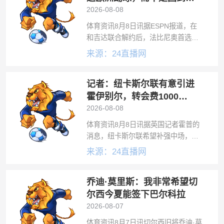
国巴西
2026-08-08
体育资讯8月8日讯据ESPN报道，在
和吉达联合解约后，法比尼奥首选重
返欧洲踢球，而不是回到祖国巴西。
来源：24直播网
司职后腰的法比尼奥也对美职联
（MLS）或亚洲等市场的潜在报价感
记者：纽卡斯尔联有意引进
兴趣，前提是必须具备吸引人的项
目。法比尼
霍伊别尔，转会费1000
万-1500万英镑
2026-08-08
体育资讯8月8日讯据英国记者霍普的
消息，纽卡斯尔联希望补强中场，他
们有意马赛中场霍伊别尔。纽卡正在
来源：24直播网
寻找吉马良斯的替代者，他们对有英
超经历的霍伊别尔感兴趣，球员之前
乔迪·莫里斯：我非常希望切
曾效力托特纳姆热刺。据悉，现年31
岁的霍
尔西今夏能签下巴尔科拉
2026-08-07
体育资讯8月7日讯切尔西旧将乔迪·莫