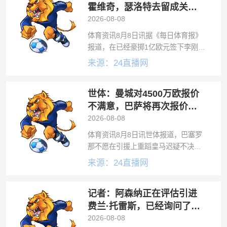
霍维奇，瑟洛特去留成关键
变量
2026-08-08
体育资讯8月8日讯据《每日体育报》
报道，在已经豪掷1亿欧元签下李刚
仁、格里马尔多和尤尔曼后，马德里
来源：24直播网
竞技持续发力，与巴塞罗那就弗拉霍
维奇的转会展开了正面对抗。而这一
世体：曼城对4500万欧报价
次，西蒙尼的球队处于领先身位。夏
窗动静不
不满意，巴萨将再次报价罗
德里
2026-08-08
体育资讯8月8日讯世体报道，巴塞罗
那不愿在引援上重蹈皇马迟疑不决的
覆辙。据俱乐部消息人士证实，在确
来源：24直播网
认30岁的罗德里认可竞技规划，并授
权巴萨与曼城展开谈判后，巴萨迅速
记者：阿森纳正在评估引进
向曼城递交了首份报价。巴萨的意图
很明确
费兰·托雷斯，已经询问了球
员情况
2026-08-08