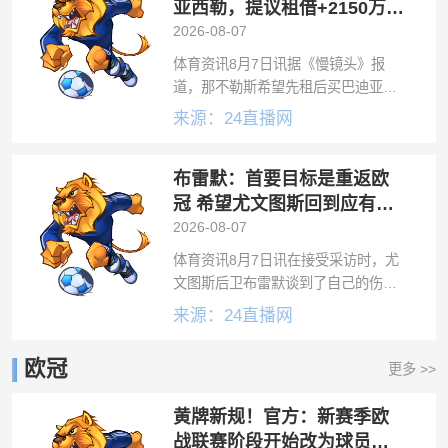
曼
亚西勒，提议租借+2150万欧
选择买断
2026-08-07
体育资讯8月7日讯据《慢镜头》报
道，那不勒斯希望先租后买巴迪亚西
勒，正在等待切尔西的答复。那不勒
来源：24直播网
斯需要在今夏引进一名新后卫，并看
上了巴迪亚西勒。《慢镜头》透露，
布雷默：首要目标是重返欧
那不勒斯正在尝试发起决定性攻势，
已经提出租
冠 希望尤文图斯回到应有的
水平
2026-08-07
体育资讯8月7日讯在接受采访时，尤
文图斯后卫布雷默谈到了自己的伤
病、世界杯以及关于未来等话题。
来源：24直播网
问：布雷默，感觉如何？在中国香港
对阵切尔西的比赛中，你踢了前45分
欧冠
更多 >>
钟。布雷默：我感觉很好。显然还没
达到最佳状
黄牌新规！官方：新赛季欧
战联赛阶段开始改为球员累