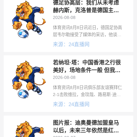
德足协高层：我们从未考虑
赫内斯，克洛普是德国主帅
的理想人选
2026-08-08
体育资讯8月8日讯近日，德国足协高
层韦尔勒接受了媒体的采访，他谈到
了德国主帅的选择过程。韦尔勒说
来源：24直播网
道：“我们从未考虑过这样（斯图加特
主帅赫内斯）的方案，因为我们很早
若纳坦·塔：中国香港之行很
就明确知道，能够与新任国家队主教
练达成一
美好，场地条件一般 但我们
踢得不错
2026-08-08
体育资讯8月8日讯俱乐部友谊赛拜仁
2-1击败维拉，金玟哉、路易斯·迪亚
斯各入一球，若昂·戈麦斯为维拉破
来源：24直播网
门。赛后，拜仁后卫若纳坦·塔接受了
采访。谈本场比赛“非常感谢今天来到
图片报：迪奥曼德加盟皇马
球场、为我们呐喊助威的球迷。拿下
以后，未来三年依然是红牛