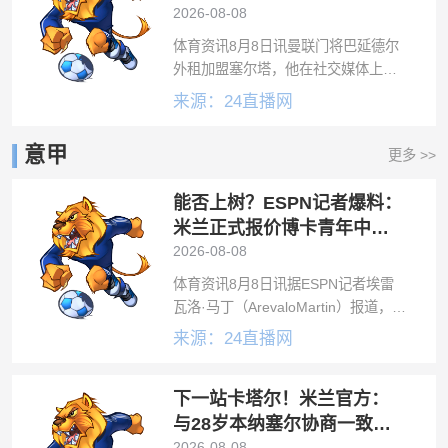
你们同在
2026-08-08
体育资讯8月8日讯曼联门将巴延德尔
外租加盟塞尔塔，他在社交媒体上向
红魔球迷进行了告别。巴延德尔写
来源：24直播网
道：感谢你们的每一声欢呼、每一条
留言以及我们共同度过的每一个时
意甲
更多 >>
刻。你们的支持对我意义重大，我会
带着这份爱开
能否上树？ESPN记者爆料：
米兰正式报价博卡青年中场
帕雷德斯
2026-08-08
体育资讯8月8日讯据ESPN记者埃雷
瓦洛·马丁（ArevaloMartin）报道，米
兰已经为博卡青年中场帕雷德斯送上
来源：24直播网
了正式报价。在一个节目中，埃雷瓦
洛·马丁透露出了这样的信息。在演播
下一站卡塔尔！米兰官方：
室同行的追问下，该记
与28岁本纳塞尔协商一致解
2026-08-08