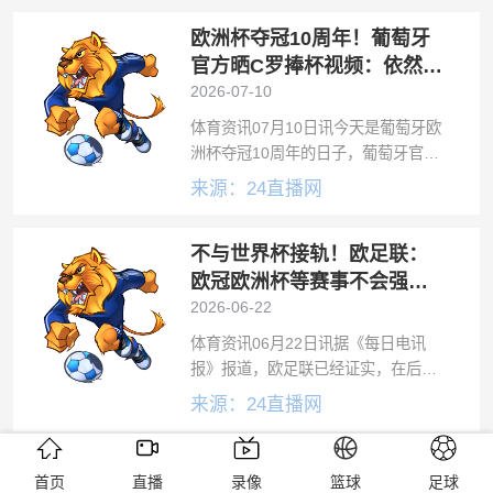
杆。而赛程并未给他们喘息的机会，
欧洲杯夺冠10周年！葡萄牙
下一个目标已然明确：2028年欧洲杯
官方晒C罗捧杯视频：依然心
潮澎湃
2026-07-10
体育资讯07月10日讯今天是葡萄牙欧
洲杯夺冠10周年的日子，葡萄牙官方
社媒晒C罗捧杯视频，配文写道“依然
来源：24直播网
心潮澎湃”。2016年7月10日，欧洲杯
决赛，葡萄牙对阵东道主法国。上半
不与世界杯接轨！欧足联：
场，C罗被帕耶铲伤伤退。加
欧冠欧洲杯等赛事不会强制
设置补水暂停
2026-06-22
体育资讯06月22日讯据《每日电讯
报》报道，欧足联已经证实，在后续
的欧冠、欧洲杯等赛事中，不会设置
来源：24直播网
像本届世界杯那样的补水暂停。一位
欧足联发言人表示：“欧足联条例中已
欧洲杯冠军主帅回归！都
涵盖关于降温和补水休息的规定。”欧
首页
直播
录像
篮球
足球