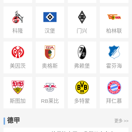
o
姆 o
斯堡 o
科隆
汉堡
门兴
柏林联
合
美因茨
奥格斯
弗赖堡
霍芬海
堡
姆
斯图加
RB莱比
多特蒙
拜仁慕
特 *
锡 *
德 *
尼黑 *
德甲
更多 >>