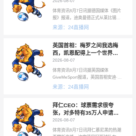
的品牌代言人
2026-08-07
体育资讯8月7日讯据德国媒体《图片
报》报道，迪奥曼德正式从莱比锡红
牛转会至皇马，双方已确认这笔交
来源：24直播网
易。19岁的科特迪瓦边锋与皇马签下
合同至2033年。皇马支付1.25亿欧元
英国首相：梅罗之间我选梅
固定转会费，外加最高1500万欧
西，凯恩配得上一个世界大
赛的冠军
2026-08-07
体育资讯8月7日讯据英国媒体
GiveMeSport报道，英国首相安迪·伯
恩汉近日接受独家采访，围绕国际足
来源：24直播网
联、希尔斯堡惨案、球员健康、英格
兰队以及他终身支持的埃弗顿等多个
拜仁CEO：球票需求很夸
话题发表了看法。以下是采访中的主
要
张，对多特有35万人申请，
最差的也超10万
2026-08-07
体育资讯8月7日讯拜仁慕尼黑的热潮