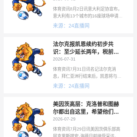
体育资讯8月2日讯意大利足协宣布，
意大利有13个城市的16座球场申请举
办2032年欧洲杯的比赛。意大利和土
来源：24直播网
耳其两国联合主办2032年欧洲杯，两
国分别有5座球场举办欧洲杯比赛。在
法尔克报凯恩续约初步共
10月1日之前，意大利和土
识：至少延长两年，税前年
薪2500万欧元
2026-07-31
体育资讯7月31日讯名记法尔克消
息，拜仁亚洲行结束后，凯恩将与俱
乐部开启续约谈判。一位前热刺主帅
来源：24直播网
曾表示，凯恩有意重返英超，冲击阿
兰·希勒保持的英超历史进球纪录。我
美因茨高层：克洛普和图赫
可以明确地说，这个说法并不属实。
凯恩其实
尔都出自这里，希望他们会
师欧洲杯决赛
2026-07-29
体育资讯7月29日讯美因茨俱乐部高
层克里斯提安·海德日前接受采访，他