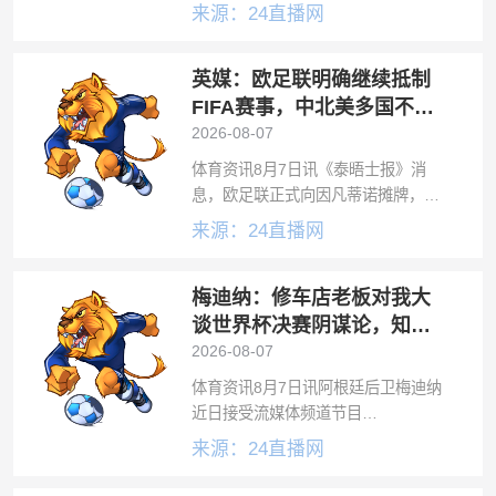
次恐怖袭击威胁，其中还有涉及梅
来源：24直播网
西、C罗等球星的威胁。世界杯期
间，美国联邦调查局协调成立了国际
英媒：欧足联明确继续抵制
警察合作中心（IPCC），该中心由美
国联邦
FIFA赛事，中北美多国不再
信任因凡蒂诺
2026-08-07
体育资讯8月7日讯《泰晤士报》消
息，欧足联正式向因凡蒂诺摊牌，表
态抵制国际足联赛事的立场维持不
来源：24直播网
变。欧足联表示，因凡蒂诺未能就足
球运动的未来给出必要保障。此前因
梅迪纳：修车店老板对我大
凡蒂诺计划向私人投资者出售世界杯
股权，该方案
谈世界杯决赛阴谋论，知道
我谁后他哭了
2026-08-07
体育资讯8月7日讯阿根廷后卫梅迪纳
近日接受流媒体频道节目
《Todoporlamisma》采访再次聊到了
来源：24直播网
有关世界杯决赛阴谋论的说法。梅迪
纳透露，他在布宜诺斯艾利斯一家修