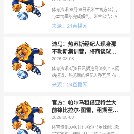
约
体育资讯08月08日讯米兰官方公告，
与本纳塞尔完成解约。米兰公告：AC
米兰宣布，已与阿尔及利亚中场球员
来源：24直播网
伊斯梅尔·本纳塞尔协商一致解除合
同。俱乐部祝愿该球员未来一切顺
迪马：热苏斯经纪人现身那
利。据罗马诺消息，本纳塞尔将加盟
卡塔尔
不勒斯集训营，将商谈球员
转会可能性
2026-08-08
体育资讯8月8日讯据迪马济奥个人网
站报道，热苏斯的经纪人乔瓦尼·布兰
基尼（GiovanniBranchini）现身那不
来源：24直播网
勒斯集训营。因此，在接下来的几个
小时内，双方可能会举行一次新会
官方：帕尔马租借亚特兰大
面，以了解巴西前锋加盟
前锋比拉尔·图雷，租期至
2027年6月
2026-08-08
体育资讯8月8日讯帕尔马足球俱乐部