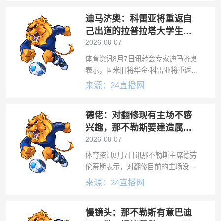
布，已经和塞维利亚完成转会文件交
迪马济奥：科雷亚将重返自
换和相关备案，并正式签下中场球员
迪布
己出道的拉普拉塔大学生，
并签约2年
2026-08-07
体育资讯8月7日讯转会专家迪马济奥
表示，国米旧将华金·科雷亚将重返自
己出道的拉普拉塔大学生。现年31岁
来源：24直播网
的科雷亚是阿根廷前锋，在拉普拉塔
大学生出道，曾效力过拉齐奥、国米
德佬：对翻修现有主场不感
等意甲强队。去年夏天科雷亚和国米
合同
兴趣，那不勒斯要建造属于
自己的新球场
2026-08-07
体育资讯8月7日讯那不勒斯主席德劳
伦蒂斯表示，对翻修目前的主场没有
兴趣，而是希望建造新球场。目前那
来源：24直播网
不勒斯的主场马拉多纳球场所有权属
于当地政府，为了申办2032年欧洲杯
慢镜头：那不勒斯有意巴迪
比赛，那不勒斯市政府和市长盖塔诺·