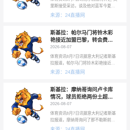
里斯接受采访，谈及他对蓝军今夏引
援的看法。在被问及他最想看到切尔
来源：24直播网
西今夏再签哪名球员时，乔迪·莫里斯
说：“我非常希望切尔西今夏能签下巴
斯基拉：帕尔马门将铃木彩
尔科拉，当初我们能够签下罗杰斯，
这
艳接近加盟巴黎，转会费
3600万欧元
2026-08-07
体育资讯8月7日讯据意大利记者斯基
拉报道，帕尔马门将铃木彩艳接近加
盟巴黎。斯基拉透露，铃木彩艳距离
来源：24直播网
转会巴黎仅一步之遥，转会费3600万
欧元，巴黎为他准备了期限到2031年
斯基拉：摩纳哥询问卢卡库
的合同。铃木彩艳与帕尔马的合同2
情况，球员拒绝两份土超报
价
2026-08-07
体育资讯8月7日讯据意大利记者斯基
拉报道，摩纳哥询问了那不勒斯前锋
卢卡库的情况。根据此前媒体的报
来源：24直播网