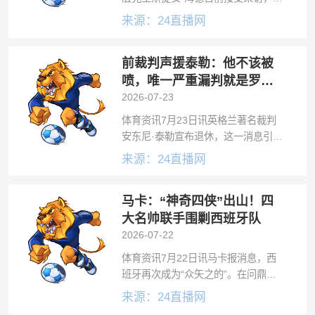
表示希望克洛普和图赫尔会师欧洲杯
来源：24直播网
决赛。克洛普和图赫尔现在分别执教
德国队和英格兰队，而他们的执教生
前裁判声援泰勒：他不该被
涯都始于美因茨。俱乐部高层克里斯
提安·
喷，唯一严重漏判就是罗梅
罗拉库库头发
2026-07-23
体育资讯7月23日讯英格兰著名裁判
安东尼·泰勒宣布退休，这一消息引发
了诸多嘲讽。前英超裁判格雷厄姆·斯
来源：24直播网
科特撰文，为泰勒进行声援。安东尼·
泰勒退役后遭遇的嘲讽，折射出部分
马卡：“神奇四侠”出山！四
球迷对裁判的偏见与妄想。足球界正
被
大名帅联手围剿西班牙队
2026-07-22
体育资讯7月22日讯马卡报消息，西
班牙再次成为“众矢之的”。在问鼎
2026年世界杯后，德拉富恩特执教的
来源：24直播网
西班牙队已跃升为国际足坛的绝对标