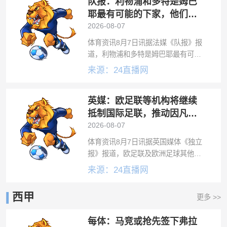
队报：利物浦和多特是姆巴
消息的披露，正值部分俱乐部对沙特
职业联赛
耶最有可能的下家，他们已
展示各自规划
2026-08-07
体育资讯8月7日讯据法媒《队报》报
道，利物浦和多特是姆巴耶最有可能
的下家。在1.56亿欧卖出贡萨洛·拉莫
来源：24直播网
斯、李刚仁、穆阿尼、卡马拉后，巴
黎的转会操作还远未结束。目前，俱
英媒：欧足联等机构将继续
乐部管理层正面临两个棘手的内部难
题
抵制国际足联，推动因凡蒂
诺下台
2026-08-07
体育资讯8月7日讯据英国媒体《独立
报》报道，欧足联及欧洲足球其他关
键利益相关方将继续推进推翻国际足
来源：24直播网
联主席因凡蒂诺的计划，欧足联抵制
和不合作的态度将持续下去，并决心
西甲
更多 >>
加大力度，甚至可能让国际足联无法
管理全球
每体：马竞或抢先签下弗拉