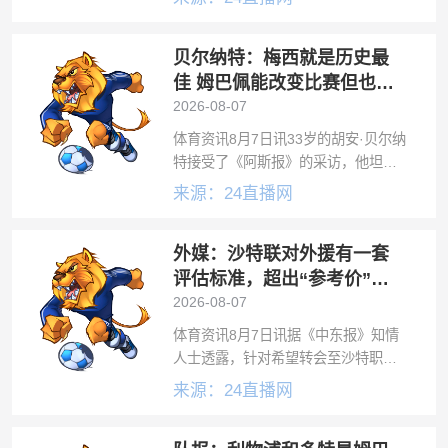
道，卢卡库预计将在今夏离开那不勒
斯，斯基拉进一步透露，卢卡库拒绝
贝尔纳特：梅西就是历史最
了两份来自土超俱乐部的报价，摩纳
哥询问了他
佳 姆巴佩能改变比赛但也许
有点自我
2026-08-07
体育资讯8月7日讯33岁的胡安·贝尔纳
特接受了《阿斯报》的采访，他坦诚
地回顾了自己的职业生涯。贝尔纳特
来源：24直播网
曾先后效力于瓦伦西亚、拜仁慕尼
黑、巴黎圣日耳曼、本菲卡和比利亚
外媒：沙特联对外援有一套
雷亚尔。如今，这名西班牙边后卫表
示希望
评估标准，超出“参考价”的
球队自己掏
2026-08-07
体育资讯8月7日讯据《中东报》知情
人士透露，针对希望转会至沙特职业
联赛俱乐部的目标外籍球员，其评估
来源：24直播网
机制是建立在一个完整的技术与数据
模型之上，而非基于个人判断。这一