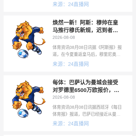
部主帅瓜迪奥拉进行过交流，被瓜帅
来源：24直播网
建议在皇马或巴萨之间选择巴萨。记
者MelchorRuiz在节目中透露：“罗德
焕然一新！阿斯：穆帅在皇
里上赛季在曼城效力时，就曾
马推行穆氏新规，迟到者将
被罚缺席合练
2026-08-08
体育资讯08月08日讯据《阿斯报》报
道，在今夏重返皇马后，穆里尼奥对
皇马的更衣室进行了极大程度的改
来源：24直播网
变，从方方面面管理着球员们的生
活。穆里尼奥明白皇马、巴尔德贝巴
每体：巴萨认为曼城会接受
斯的生态系统需要控制、新的规则、
他的印记。
对罗德里6500万欧报价，双
方分歧并不大
2026-08-08
体育资讯08月08日讯据西班牙《每日
体育报》报道，巴萨已经接近从曼城
签下罗德里，巴萨方面认为与曼城之
来源：24直播网
间在转会费上的分歧并不大。每体表
示：罗德里的转会已近在咫尺。巴萨