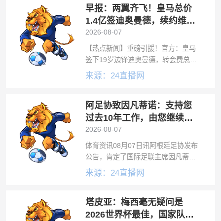
早报：两翼齐飞！皇马总价
理店修轮胎时意外听店主大谈特谈了
近一
1.4亿签迪奥曼德，续约维尼
修斯至2032
2026-08-07
【热点新闻】重磅引援！官方：皇马
签下19岁边锋迪奥曼德，转会费总价
1.4亿皇马官方宣布，球队签下19岁莱
来源：24直播网
比锡边锋扬·迪奥曼德，双方签约7
年！他留下！官方：皇马与26岁维尼
阿足协致因凡蒂诺：支持您
修斯完成续约，新合同至2032
过去10年工作，由您继续领
导是正确道路
2026-08-07
体育资讯08月07日讯阿根廷足协发布
公告，肯定了国际足联主席因凡蒂诺
过去十年的工作，并支持因凡蒂诺继
来源：24直播网
续领导国际足联。官方公告关于支持
詹尼·因凡蒂诺过去十年在国际足联的
塔皮亚：梅西毫无疑问是
工作谨致最崇高的敬意：我谨代表阿
根廷
2026世界杯最佳，国家队大