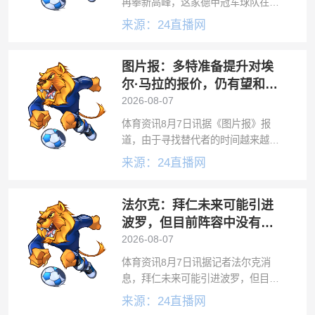
再攀新高峰，这家德甲冠军球队在竞
技层面的成功，也反映在了即将到来
来源：24直播网
的2026-27赛季德甲联赛的球票需求
上。拜仁首席执行官扬·克里斯蒂安·
图片报：多特准备提升对埃
德雷森近日在慕尼黑的一场新闻发布
尔·马拉的报价，仍有望和科
隆达成协议
2026-08-07
体育资讯8月7日讯据《图片报》报
道，由于寻找替代者的时间越来越
少，科隆对埃尔·马拉标价至少5000万
来源：24直播网
欧元。然而，从周四开始，多特准备
提升报价，这笔交易仍有可能实现。
法尔克：拜仁未来可能引进
在科隆前锋埃尔·马拉（19岁）的转会
事
波罗，但目前阵容中没有他
的位置
2026-08-07
体育资讯8月7日讯据记者法尔克消
息，拜仁未来可能引进波罗，但目前
阵容中没有这位热刺边后卫的位置。
来源：24直播网
谈及波罗是否有机会在未来加盟拜仁