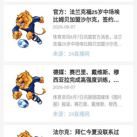
时，法尔克写道：“关于波罗总是有各
官方：法兰克福25岁中场埃
种传闻，我们经常谈论他，但此前并
未与球员
比姆贝加盟沙尔克，签约至
2028年
2026-08-07
体育资讯8月7日讯据官方消息，法兰
克福25岁中场埃比姆贝加盟沙尔克。
沙尔克发布公告，确认从法兰克福签
来源：24直播网
下埃比姆贝，签约至2028年6月30
日，球员将身穿29号球衣。埃比姆贝
德媒：赛巴里、戴维斯、穆
上赛季被法兰克福外租至布雷斯特，
西亚拉完成高强度训练，有
望参加德超杯
2026-08-07
体育资讯8月7日讯据德国媒体《图片
报》报道，赛巴里、戴维斯、穆西亚
拉预计可以参加德超杯。媒体指出，
来源：24直播网
赛巴里、戴维斯、穆西亚拉今日在康
复主管的指导下完成了高强度训练，
法尔克：拜仁今夏没联系过
三名球员接近复出，预计可以参加德