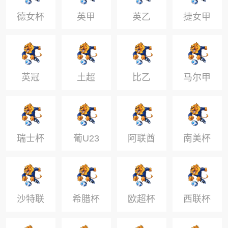
德女杯
英甲
英乙
捷女甲
英冠
土超
比乙
马尔甲
瑞士杯
葡U23
阿联酋
南美杯
超
沙特联
希腊杯
欧超杯
西联杯