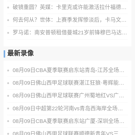
破镜重圆？英媒：卡里克或许能激活拉什福德 唯有时间能检验对错
何去何从？世体：上赛季发挥惨淡后，卡马文加季前赛依旧表现平平
罗马诺：南安普顿租借曼城21岁前锋穆巴马达成口头协议
最新录像
08月09日CBA夏季联赛启东站青岛-江苏全场录像
08月09日佛山西甲足球联赛湛江狂狼·粵辉能源VS三七互娱全场录像
08月09日佛山西甲足球联赛广州蜀地红VS广东客家青年全场录像
08月09日中超第22轮河南vs青岛西海岸全场录像
08月09日CBA夏季联赛启东站广厦-深圳全场录像
08月09日佛山西甲足球联赛顺德新青年VS三水乐民兴健力宝全场录像