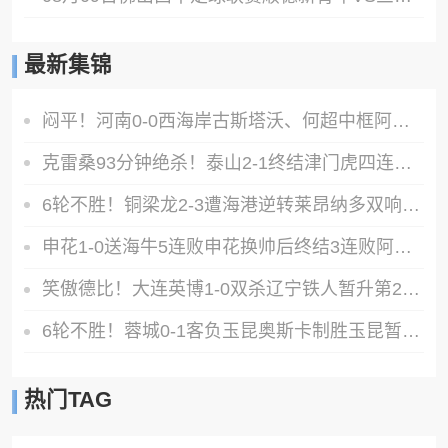
最新集锦
闷平！河南0-0西海岸古斯塔沃、何超中框阿布拉汗替补席染红
克雷桑93分钟绝杀！泰山2-1终结津门虎四连胜，刘洋、哈达斯破门
6轮不胜！铜梁龙2-3遭海港逆转莱昂纳多双响海港甩开降级区7分
申花1-0送海牛5连败申花换帅后终结3连败阿苏埃助攻徐皓阳制胜
笑傲德比！大连英博1-0双杀辽宁铁人暂升第2斯坦丘远射制胜
6轮不胜！蓉城0-1客负玉昆奥斯卡制胜玉昆暂第三蓉城全场1射正
热门TAG