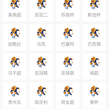
英南超
亚冠二
苏挑杯
斯伐杯
级
加勒比
乌克
巴塞阿
巴贡锦
杯
U21
丙
标U20
乌干超
亚冠精
亚挑联
闽超
8
英联赛
贵州五
匈牙利
荷女超
意杯