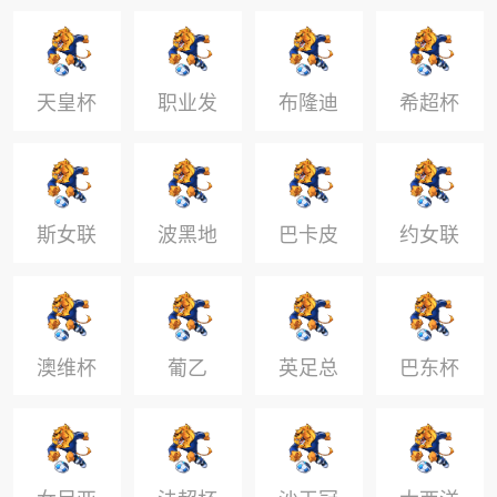
U19
天皇杯
职业发
布隆迪
希超杯
展联赛
联
斯女联
波黑地
巴卡皮
约女联
区
乙
澳维杯
葡乙
英足总
巴东杯
杯
U20