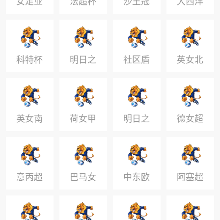
女足亚
法超杯
沙王冠
大西洋
冠
杯
科特杯
明日之
社区盾
英女北
星冠军
杯
杯
英女南
荷女甲
明日之
德女超
星女子
杯
冠军杯
意丙超
巴马女
中东欧
阿塞超
杯
甲
杯