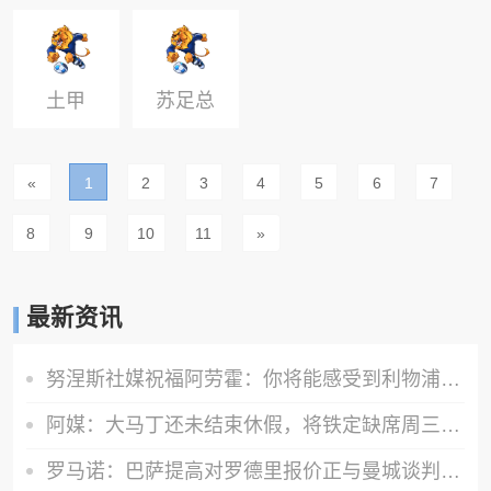
峰杯
杯
杯
土甲
苏足总
杯
«
1
2
3
4
5
6
7
8
9
10
11
»
最新资讯
努涅斯社媒祝福阿劳霍：你将能感受到利物浦球迷的爱，他们很特别
阿媒：大马丁还未结束休假，将铁定缺席周三与巴黎的欧超杯决赛
罗马诺：巴萨提高对罗德里报价正与曼城谈判，所有相关方都很乐观