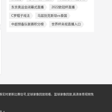
东京奥运会闭幕式直播
2022欧冠杯直播
C罗帽子戏法
乌兹别克斯坦vs泰国
中超预备队联赛积分榜
世界杯央视直播入口
等实时更新比赛信号,足球录像回放观看、篮球录像回放,高清体育视频免