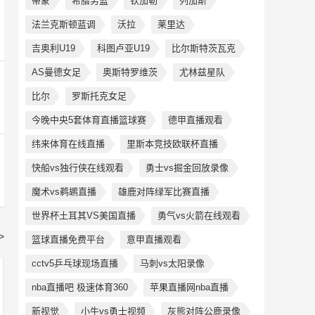
蒂蒙
希腊男篮
钦加勒
列加斯
法兰克斯顿蓝调
沃拉
莱里达
吉奥利U19
科图卢亚U19
比尔斯特茨瓦克
AS曼德女足
奥斯特罗维茨
尤林兹星队
比尔
罗斯托克女足
今晚中央5套体育直播篮球赛
德甲直播观看
纬来体育在线直播
里斯本竞技欧联杯直播
快船vs独行侠在线观看
勇士vs掘金回放录像
魔术vs鹈鹕直播
雄鹿对阵绿军比赛直播
世界杯土耳其VS美国直播
勇气vs火箭在线观看
>
篮球直播免费平台
意甲直播观看
cctv5乒乓球现场直播
马刺vs太阳录像
nba直播吧 极速体育360
苹果直播网nba直播
新视觉
小牛vs勇士视频
灰熊对阵公鹿录像