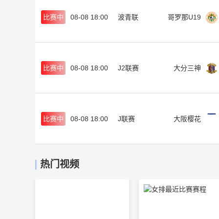
比赛中
08-08 18:00
波青联
哥罗那U19
比赛中
08-08 18:00
J2联赛
大分三神
比赛中
08-08 18:00
J联赛
大阪樱花
热门视频