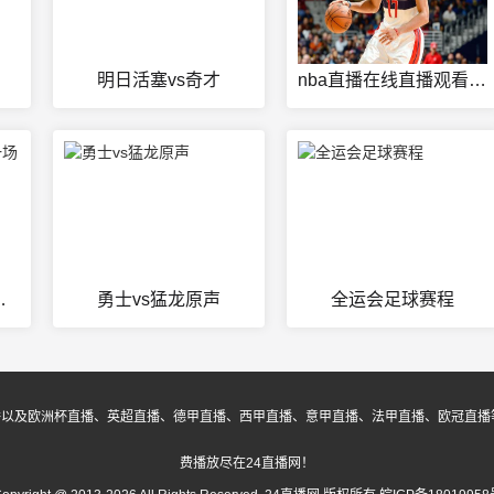
明日活塞vs奇才
nba直播在线直播观看视频
决赛第一场
勇士vs猛龙原声
全运会足球赛程
播以及欧洲杯直播、英超直播、德甲直播、西甲直播、意甲直播、法甲直播、欧冠直播
费播放尽在24直播网！