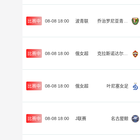
比赛中
08-08 18:00
波青联
乔治罗尼亚青年队
比赛中
08-08 18:00
俄女超
克拉斯诺达尔女足
比赛中
08-08 18:00
俄女超
叶尼塞女足
比赛中
08-08 18:00
J联赛
名古屋鲸