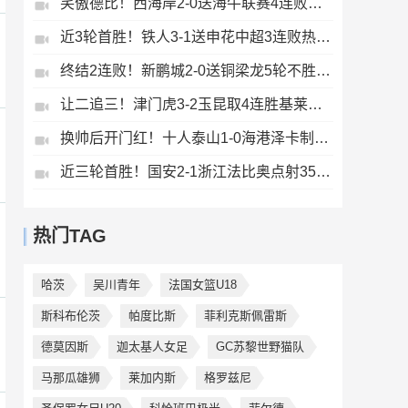
笑傲德比！西海岸2-0送海牛联赛4连败海牛仍垫底西海岸升至第二
近3轮首胜！铁人3-1送申花中超3连败热菲尼奥双响邦本宜裕传射
终结2连败！新鹏城2-0送铜梁龙5轮不胜37岁姜至鹏破门韦斯利建功
让二追三！津门虎3-2玉昆取4连胜基莱斯读秒绝杀萨尔瓦多破门
换帅后开门红！十人泰山1-0海港泽卡制胜于金永扑点海港三球被吹
近三轮首胜！国安2-1浙江法比奥点射35岁张稀哲制胜王钰栋送助攻
热门TAG
哈茨
吴川青年
法国女篮U18
斯科布伦茨
帕度比斯
菲利克斯佩雷斯
德莫因斯
迦太基人女足
GC苏黎世野猫队
马那瓜雄狮
莱加内斯
格罗兹尼