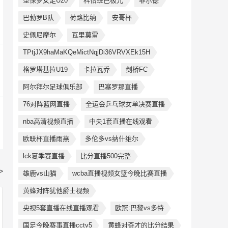
圣保罗女足U20
科恰班巴极光
菲尔德
巴勃罗B队
荷路比纳
安哥杯
史佩尼摩尔
瓦里莫雷
TPtjJX9haMaKQeMictNqjDi36VRVXEk15H
格罗塔基拉U19
卡拉瓦乔
剑桥FC
阿尔拜尔足球俱乐部
巴塞罗那直播
76对阵篮网直播
全运会乒乓球女单决赛直播
nba高清视频直播
中央1套直播在线观看
欧联杯直播雨燕
多伦多vs纳什维尔
lck夏季赛直播
比分直播500完整
>
雄鹿vs山猫
wcba直播视频女篮今晚比赛直播
黄蜂对阵犹他爵士视频
央视5套直播在线直播观看
欧冠:巴黎vs多特
国足今晚赛事直播cctv5
黄蜂对奇才的比分结果