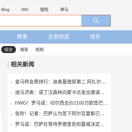
Bing
360
搜狗
神马
赛事
全部频道
球员
综合
搜索
视频
相关新闻
皇马转会费排行：迪奥曼德居第二 阿扎尔第三 C罗第五 齐达内第七
迪马济奥：诺丁汉森林向蒙卡达发出邀请，后者可能前往英超发展
HWG！罗马诺：切尔西总价2100万欧签巴列卡诺28岁左后卫查瓦里亚
告吹！记者：巴萨认为签下阿尔瓦雷斯已无可能，正在寻找备选目标
罗马诺：巴萨在等待罗德里告知曼城决定，想尽量快速推进以防意外