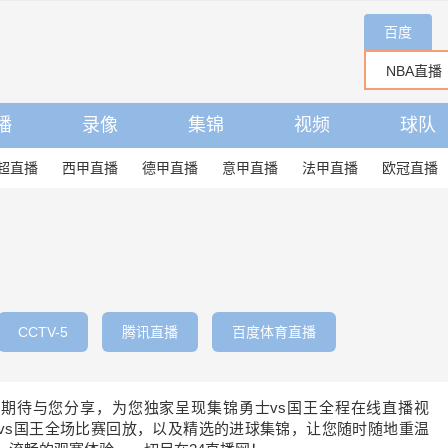
百度
播
录像
集锦
视频
球队
超直播
西甲直播
德甲直播
意甲直播
法甲直播
欧冠直播
CCTV-5
腾讯直播
百度体育直播
王期待与您分享，为您独家呈现集锦勇士vs国王全程在线直播视
vs国王全场比赛回放，以及精选的进球集锦，让您随时随地重温