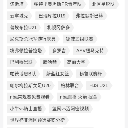
诺斯塔
帕特里奥坦斯PR青年队
北区星锐队
云拿域克
巴瑞库拉U19
弗拉默斯巴赫
普埃布拉U21
札幌冈萨多
尼克斯总冠军游行庆典
挪威乙组联赛
埃弗顿拉普拉塔
多罗吉
ASV纽马克特
巴利穆恩联
滕哈赫
高丽大学
帕德博恩B队
蔚蓝红女篮
秘鲁联赛杯
帕尔梅拉斯女足U20
柏林联合
HJS U21
nba常规赛免费观看
nba直播 火箭 掘金
小牛vs骑士直播
篮网vs迈阿密视频
世界杯非洲区预选赛积分榜