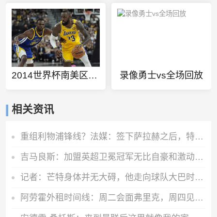
2014世界杯南美区预选赛
录像勇士vs全场回放
相关资讯
重组利物浦锋线？法媒：签下萨拉赫之后，特拉布宗即将拿下努涅斯
吉马良斯：加盟英超卫冕冠军无比自豪和激动，已准备好倾尽全力
记者：芒特身体并无大碍，他走向球队大巴时面带笑容
阿劳霍外租时间线：周二会面弗里克，周四见利物浦，周五晚间敲定