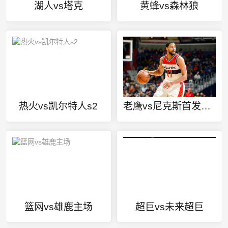
湖人vs塔克
黄蜂vs森林狼
热火vs凯尔特人s2
老鹰vs尼克斯首发阵容
篮网vs雄鹿主场
超巨vs未来超巨