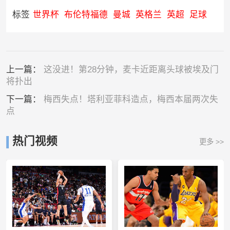
标签
世界杯
布伦特福德
曼城
英格兰
英超
足球
上一篇：
这没进！第28分钟，麦卡近距离头球被埃及门
将扑出
下一篇：
梅西失点！塔利亚菲科造点，梅西本届两次失
点
热门视频
更多 >>