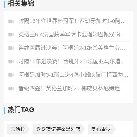
相关集锦
时隔16年夺世界杯冠军！西班牙加时1-0阿根廷费兰制胜恩佐染红
英格兰6-4法国获季军萨卡戴帽姆巴佩双响创纪录奥利塞2助+失良机
连续两届进决赛！阿根廷2-1绝杀英格兰劳塔罗恩佐破门梅西两助攻
时隔16年进决赛！西班牙2-0法国亚马尔造点奥亚萨瓦尔、波罗破门
阿根廷加时3-1瑞士进4强小蜘蛛破门梅西助攻麦卡恩博洛假摔染红
晋级四强！英格兰加时2-1挪威贝林厄姆连场双响谢尔德鲁普破门
热门TAG
马哈拉
沃沃茨诺德霍恩酒店
奥布雷罗