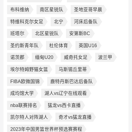
布科维纳
南区星锐队
圣地亚哥早晨
特维科克尔女足
北宁
河床后备队
班塔尔
北区星锐队
安第斯BC
圣约斯青年队
杜伦体育
英国U16
诺茨郡
缅甸U20
威奇托女足
波兰甲
埃尔特姆野猫女篮
马斯锡丘里蒂
FIBA欧微国锦
鹿特丹斯巴达后备队
成均馆大学
湖人vs辽宁在线观看
nba联赛排名
猛龙vs西卡直播
凯尔特人对阵湖人
奇才vs猛龙直播
2023年中国男篮世界杯预选赛赛程