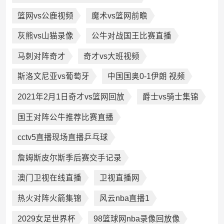
篮网vs公鹿视频
魔术vs篮网前瞻
灰熊vs山猫录像
公牛对战国王比赛直播
马刺对阵奇才
奇才vs大班视频
斯洛文尼亚vs葡萄牙
中国国奥0-1伊朗 视频
2021年2月1日奇才vs篮网回放
爵士vs骑士集锦
国王对阵公牛推荐比赛直播
cctv5直播现场直播乒乓球
詹姆斯皮尔斯季后赛交手记录
澳门卫视在线直播
卫视直播网
热火对阵火箭集锦
风云nba直播1
2029女足世界杯
98篮球网nba录像回放像