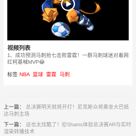
视频列表
1、成功预测马刺抢七击败雷霆！一群马刺球迷对着网
红柯基喊MVP😂
标签
NBA
篮球
雷霆
马刺
上一篇：
总决赛明天就将开打！尼克斯众将乘坐大巴抵
达马刺主场
下一篇：
这也太炫酷了！🤯Shams体验总决赛AR与实时
渲染转播技术