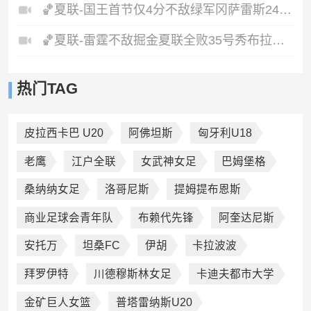
🏀夏联-国王首节仅4分不敌绿军冈萨雷斯24+10+5塞纳克10+12
🏀夏联-雷霆不敌掘金夏联全败35号秀布拉齐尔32+6马拉14+7+6
热门TAG
皮拉西卡巴 U20
阿佛坦斯
匈牙利U18
老鹰
江户全联
女武神女足
巴姆堡格
桑纳纳女足
洛哥尼斯
提姆提布恩斯
商业足球会青年队
布赖代先锋
阿奎达尼斯
安托万
坦桑FC
伊胡
卡拉波波
拜罗伊特
川德穆斯林女足
卡迪夫都市大学
金矿巨人女篮
普塔雷纳斯U20