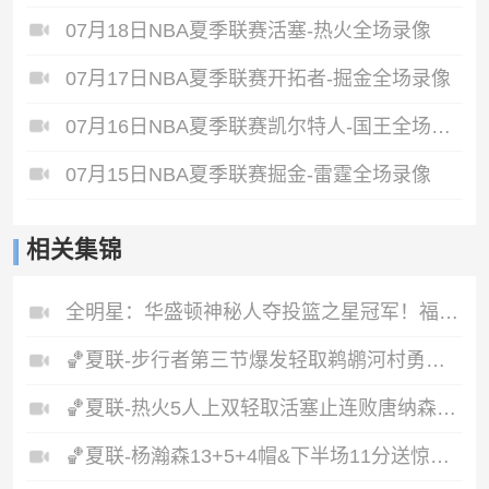
07月18日NBA夏季联赛活塞-热火全场录像
07月17日NBA夏季联赛开拓者-掘金全场录像
07月16日NBA夏季联赛凯尔特人-国王全场录像
07月15日NBA夏季联赛掘金-雷霆全场录像
相关集锦
全明星：华盛顿神秘人夺投篮之星冠军！福德夺得三分大赛冠军！
🏀夏联-步行者第三节爆发轻取鹈鹕河村勇辉5+5+12斯劳森22分
🏀夏联-热火5人上双轻取活塞止连败唐纳森20+8+10奥科里27分
🏀夏联-杨瀚森13+5+4帽&下半场11分送惊艳妙传开拓者力克掘金