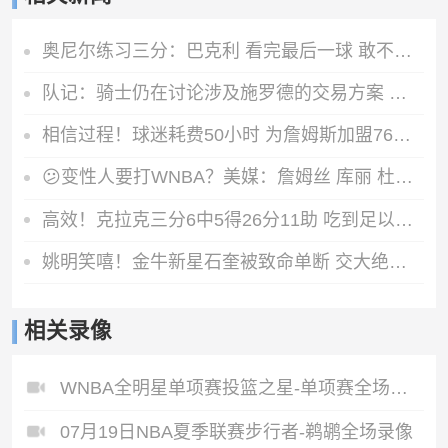
奥尼尔练习三分：巴克利 看完最后一球 敢不敢跟我比划比划
队记：骑士仍在讨论涉及施罗德的交易方案 以继续追库明加&沃特森
相信过程！球迷耗费50小时 为詹姆斯加盟76人制作精美宣传画
😕变性人要打WNBA？美媒：詹姆丝 库丽 杜岚特准备统治比赛？
高效！克拉克三分6中5得26分11助 吃到足以被禁赛的第8T&后被取消
姚明笑嘻！金牛新星石奎被致命单断 交大绝杀竟成“医学奇迹” ！
相关录像
WNBA全明星单项赛投篮之星-单项赛全场录像
07月19日NBA夏季联赛步行者-鹈鹕全场录像