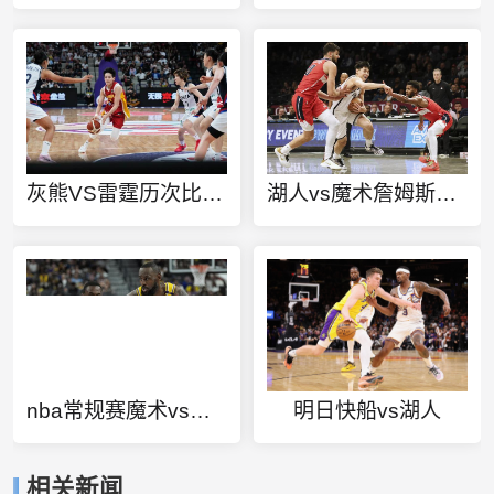
灰熊VS雷霆历次比赛结果
湖人vs魔术詹姆斯集锦
nba常规赛魔术vs掘金
明日快船vs湖人
相关新闻