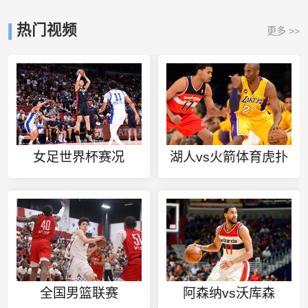
热门视频
更多 >>
女足世界杯赛况
湖人vs火箭体育虎扑
全国男篮联赛
阿森纳vs沃库森