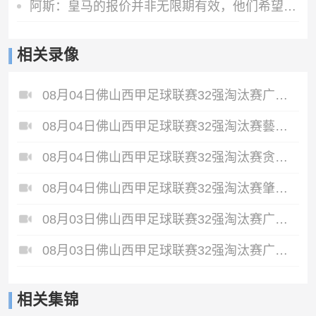
阿斯：皇马的报价并非无限期有效，他们希望维尼修斯迅速回应
相关录像
08月04日佛山西甲足球联赛32强淘汰赛广东西南建设VS香港圣徒全场录像
08月04日佛山西甲足球联赛32强淘汰赛藝品高國際VS湛江狂狼·粵辉能源全场录像
08月04日佛山西甲足球联赛32强淘汰赛贪玩游戏VS美的薪火全场录像
08月04日佛山西甲足球联赛32强淘汰赛肇庆恒骏成VS三七互娱全场录像
08月03日佛山西甲足球联赛32强淘汰赛广东客家青年VS广州英华思力U17全场录像
08月03日佛山西甲足球联赛32强淘汰赛广州求信VS顺德新青年全场录像
相关集锦