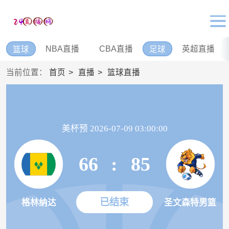
NBA直播
CBA直播
英超直播
篮球
足球
当前位置：
首页
直播
篮球直播
美杯预 2026-07-09 03:00:00
66
:
85
已结束
格林纳达
圣文森特男篮