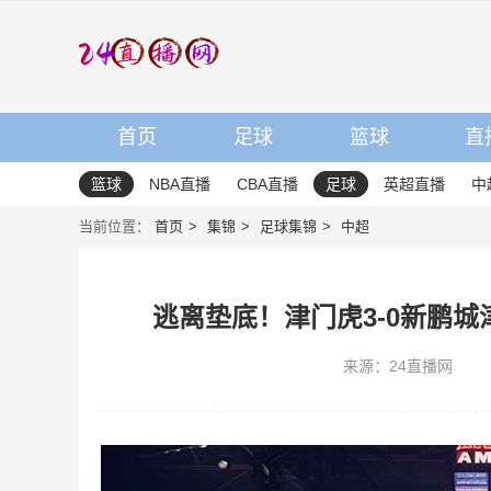
首页
足球
篮球
直
篮球
NBA直播
CBA直播
足球
英超直播
中
当前位置：
首页
集锦
足球集锦
中超
逃离垫底！津门虎3-0新鹏城
来源：24直播网