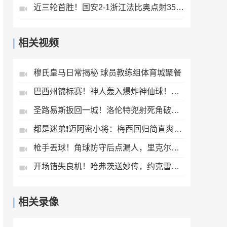
近三轮首胜！国安2-1浙江法比奥点射35岁张稀哲制胜王钰栋送助攻
相关视频
穆氏皇马日常揭秘 球员教练组体育城聚餐
巴西州锦标赛！神人轰入爆炸神仙球！这位置射门简直不讲道理！
圣路易斯扳回一城！洛伦特兜射死角破门！迈阿密4-2领先！
都是迷弟❗️迈阿密小将：梅西回归简直爽翻天
枪手丢球！角球防守后点漏人，里克尔梅无人盯防抽射破门！
开场错失良机！哈弗茨送妙传，约克雷斯单刀推射被扑出
相关录像