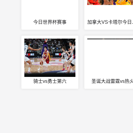
今日世界杯赛事
加拿大
骑士vs勇士第六
圣诞大战雷霆vs热